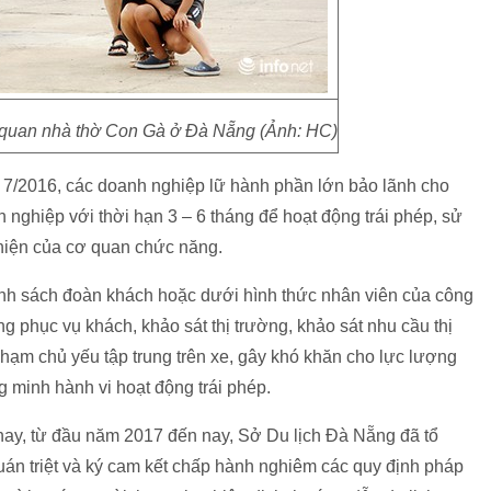
quan nhà thờ Con Gà ở Đà Nẵng (Ảnh: HC)
ng 7/2016, các doanh nghiệp lữ hành phần lớn bảo lãnh cho
ghiệp với thời hạn 3 – 6 tháng để hoạt động trái phép, sử
t hiện của cơ quan chức năng.
h sách đoàn khách hoặc dưới hình thức nhân viên của công
ng phục vụ khách, khảo sát thị trường, khảo sát nhu cầu thị
phạm chủ yếu tập trung trên xe, gây khó khăn cho lực lượng
 minh hành vi hoạt động trái phép.
hay, từ đầu năm 2017 đến nay, Sở Du lịch Đà Nẵng đã tổ
án triệt và ký cam kết chấp hành nghiêm các quy định pháp