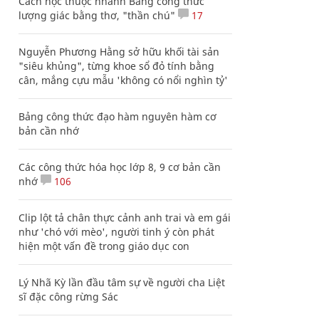
Cách học thuộc nhanh Bảng công thức
lượng giác bằng thơ, "thần chú"
17
Nguyễn Phương Hằng sở hữu khối tài sản
"siêu khủng", từng khoe sổ đỏ tính bằng
cân, mắng cựu mẫu 'không có nổi nghìn tỷ'
Bảng công thức đạo hàm nguyên hàm cơ
bản cần nhớ
Các công thức hóa học lớp 8, 9 cơ bản cần
nhớ
106
Clip lột tả chân thực cảnh anh trai và em gái
như 'chó với mèo', người tinh ý còn phát
hiện một vấn đề trong giáo dục con
Lý Nhã Kỳ lần đầu tâm sự về người cha Liệt
sĩ đặc công rừng Sác