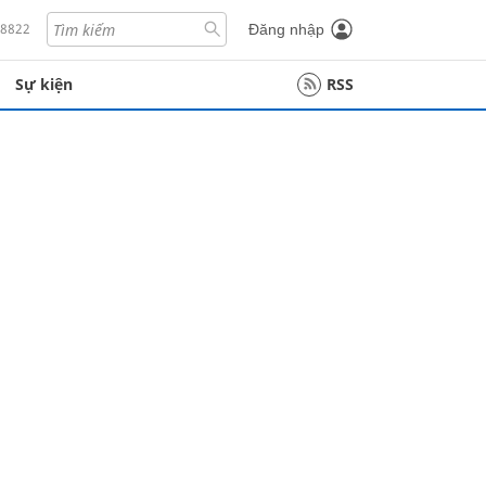
18822
Đăng nhập
Sự kiện
RSS