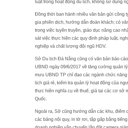
luật trong hoạt động du lịch, không sử dụng 
Đồng thời ban hành nhiều văn bản gửi công 
gia phiên dịch, hướng dẫn đoàn khách; có văn
trong việc tuyên truyền, giáo dục nâng cao n
sát việc thực hiện các quy định pháp luật, n
nghiệp và chất lượng đội ngũ HDV.
Sở Du lịch Đà Nẵng cũng có văn bản báo c
UBND ngày 09/6/2017 về tăng cường quản lý, 
mưu UBND TP chỉ đạo các ngành chức năng tập
lịch giá rẻ, kiểm tra quản lý hoạt động của n
thực hiện nghĩa cụ về thuế, giá tại các cơ 
Quốc.
Ngoài ra, Sở cũng hướng dẫn các khu, điểm du 
các bảng nội quy, in tờ rơi, tập gấp bằng tiến
doanh nghiệp vận chuyển lắp đặt camera giám 