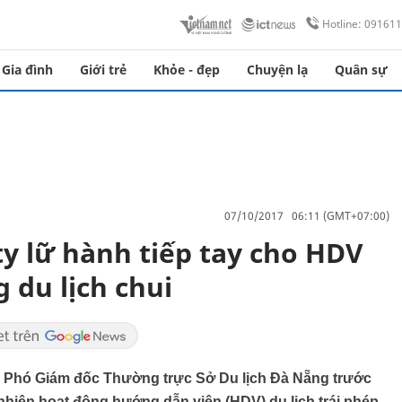
Hotline: 09161
Gia đình
Giới trẻ
Khỏe - đẹp
Chuyện lạ
Quân sự
07/10/2017 06:11 (GMT+07:00)
y lữ hành tiếp tay cho HDV
 du lịch chui
, Phó Giám đốc Thường trực Sở Du lịch Đà Nẵng trước
nhiên hoạt động hướng dẫn viên (HDV) du lịch trái phép