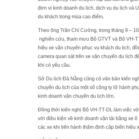
đơn vị kinh doanh du lịch, dịch vụ du lịch v
du khách trong mùa cao điểm.
Theo ông Trần Chí Cường, trong tháng 9 – 10
nghiên cứu, tham mưu Bộ GTVT và Bộ VH-TT-D
hiệu xe vận chuyển phục vụ khách du lịch, đồn
camera quan sát trên xe vận chuyển du lịch để 
khi có yêu cầu.
Sở Du lịch Đà Nẵng cũng có văn bản kiến ngh
chuyển du lịch của một số công ty lữ hành ph
kinh doanh vận chuyển du lịch lớn.
Đồng thời kiến nghị Bộ VH-TT-DL làm việc với
với điều kiện về kinh doanh vận tải bằng xe ô
các xe khi tiến hành thẩm định cấp biển hiệu 