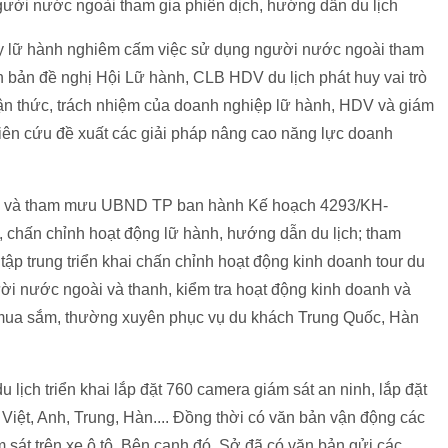
người nước ngoài tham gia phiên dịch, hướng dẫn du lịch
ty lữ hành nghiêm cấm việc sử dụng người nước ngoài tham
 bản đề nghị Hội Lữ hành, CLB HDV du lịch phát huy vai trò
hận thức, trách nhiệm của doanh nghiệp lữ hành, HDV và giám
ghiên cứu đề xuất các giải pháp nâng cao năng lực doanh
áo và tham mưu UBND TP ban hành Kế hoạch 4293/KH-
chấn chỉnh hoạt động lữ hành, hướng dẫn du lịch; tham
 trung triển khai chấn chỉnh hoạt động kinh doanh tour du
gười nước ngoài và thanh, kiểm tra hoạt động kinh doanh và
sở mua sắm, thường xuyên phục vụ du khách Trung Quốc, Hàn
lịch triển khai lắp đặt 760 camera giám sát an ninh, lắp đặt
g Việt, Anh, Trung, Hàn.... Đồng thời có văn bản vận động các
sát trên xe ô tô. Bên cạnh đó, Sở đã có văn bản gửi các