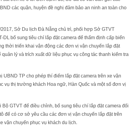
à UBND các quận, huyện đề nghị đảm bảo an ninh an toàn cho
/2017, Sở Du lịch Đà Nẵng chủ trì, phối hợp Sở GTVT
L bổ sung tiêu chí lắp đặt camera để thẩm định cấp biển
g thời triển khai vận động các đơn vị vận chuyển lắp đặt
quản lý và trích xuất dữ liệu phục vụ công tác thanh kiểm tra
ị UBND TP cho phép thí điểm lắp đặt camera trên xe vận
ục vụ thị trường khách Hoa ngữ, Hàn Quốc và một số đơn vị
 Bộ GTVT để điều chỉnh, bổ sung tiêu chí lắp đặt camera đối
 tô để có cơ sở yêu cầu các đơn vị vận chuyển lắp đặt trên
xe vận chuyển phục vụ khách du lịch.