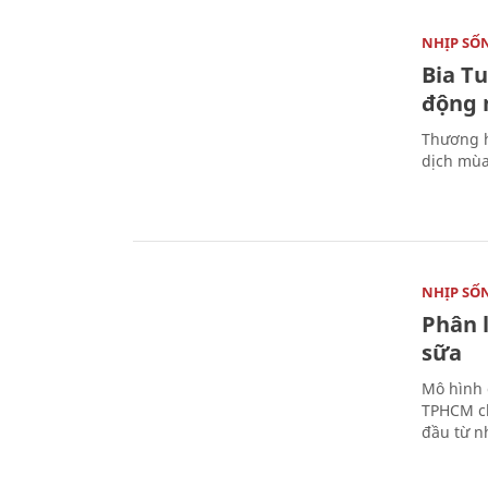
NHỊP SỐ
Bia T
động 
Thương h
dịch mùa
NHỊP SỐ
Phân 
sữa
Mô hình 
TPHCM ch
đầu từ n