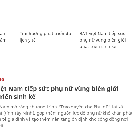
Lan
Tìm hướng phát triển du
BAT Việt Nam tiếp sức
Giám
lịch y tế
phụ nữ vùng biên giới
phát triển sinh kế
NG
iệt Nam tiếp sức phụ nữ vùng biên giới
riển sinh kế
 Nam mở rộng chương trình “Trao quyền cho Phụ nữ” tại xã
ỉ (tỉnh Tây Ninh), góp thêm nguồn lực để phụ nữ khó khăn phát
nh tế gia đình và tạo thêm nền tảng ổn định cho cộng đồng nơi
ên.