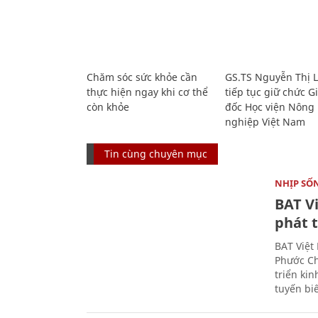
Chăm sóc sức khỏe cần
GS.TS Nguyễn Thị 
thực hiện ngay khi cơ thể
tiếp tục giữ chức 
còn khỏe
đốc Học viện Nông
nghiệp Việt Nam
Tin cùng chuyên mục
NHỊP SỐ
BAT V
phát t
BAT Việt
Phước Ch
triển ki
tuyến bi