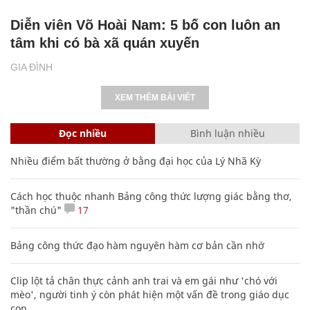
Diễn viên Võ Hoài Nam: 5 bố con luôn an
tâm khi có bà xã quán xuyến
GIA ĐÌNH
XEM THÊM BÀI VIẾT
Đọc nhiều
Bình luận nhiều
Nhiều điểm bất thường ở bằng đại học của Lý Nhã Kỳ
Cách học thuộc nhanh Bảng công thức lượng giác bằng thơ,
"thần chú"
17
Bảng công thức đạo hàm nguyên hàm cơ bản cần nhớ
Clip lột tả chân thực cảnh anh trai và em gái như 'chó với
mèo', người tinh ý còn phát hiện một vấn đề trong giáo dục
con