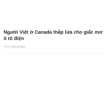
Người Việt ở Canada thắp lửa cho giấc mơ
ô tô điện
THỊ TRƯỜNG