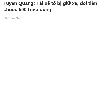
Tuyên Quang: Tài xế tố bị giữ xe, đòi tiền
chuộc 500 triệu đồng
ĐỜI SỐNG