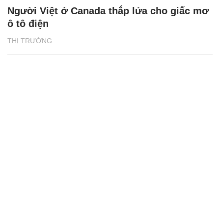
Người Việt ở Canada thắp lửa cho giấc mơ
ô tô điện
THỊ TRƯỜNG