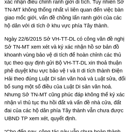
xác nhận điều chỉnh ranh giới di tích. Tuy nhiên Sở
TN-MT không thống nhất vì liên quan đến việc bàn
giao mốc giới, vấn đề chồng lấn ranh giới của các
hộ dân với di tích ở khu vực phía Tây thành.
Ngày 22/6/2015 Sở VH-TT-DL có công văn đề nghị
Sở TN-MT xem xét và ký xác nhận hồ sơ bản đồ
khoanh vùng bảo vệ di tích để hoàn chỉnh các thủ
tục theo quy định gửi Bộ VH-TT-DL xin thoả thuận
phê duyệt khu vực bảo vệ I và II di tích thành Điện
Hải theo đúng Luật Di sản văn hoá và Luật sửa, đổi
bổ sung một số điều của Luật Di sản văn hoá.
Nhưng Sở TN-MT cũng phúc đáp không thể ký xác
nhận vì thủ tục thu hồi đất và vấn đề nhà cửa, đất
đai của các hộ dân phía Tây thành vẫn chưa được
UBND TP xem xét, quyết định.
“Cho đến nay, công tác này vẫn chưa hoàn thành