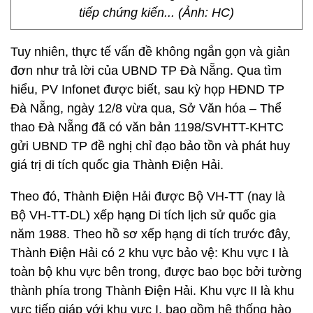
tiếp chứng kiến... (Ảnh: HC)
Tuy nhiên, thực tế vấn đề không ngắn gọn và giản
đơn như trả lời của UBND TP Đà Nẵng. Qua tìm
hiểu, PV Infonet được biết, sau kỳ họp HĐND TP
Đà Nẵng, ngày 12/8 vừa qua, Sở Văn hóa – Thể
thao Đà Nẵng đã có văn bản 1198/SVHTT-KHTC
gửi UBND TP đề nghị chỉ đạo bảo tồn và phát huy
giá trị di tích quốc gia Thành Điện Hải.
Theo đó, Thành Điện Hải được Bộ VH-TT (nay là
Bộ VH-TT-DL) xếp hạng Di tích lịch sử quốc gia
năm 1988. Theo hồ sơ xếp hạng di tích trước đây,
Thành Điện Hải có 2 khu vực bảo vệ: Khu vực I là
toàn bộ khu vực bên trong, được bao bọc bởi tường
thành phía trong Thành Điện Hải. Khu vực II là khu
vực tiếp giáp với khu vực I, bao gồm hệ thống hào