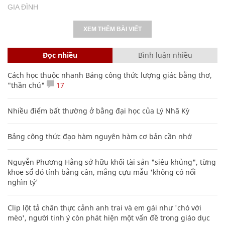
GIA ĐÌNH
XEM THÊM BÀI VIẾT
Đọc nhiều
Bình luận nhiều
Cách học thuộc nhanh Bảng công thức lượng giác bằng thơ,
"thần chú"
17
Nhiều điểm bất thường ở bằng đại học của Lý Nhã Kỳ
Bảng công thức đạo hàm nguyên hàm cơ bản cần nhớ
Nguyễn Phương Hằng sở hữu khối tài sản "siêu khủng", từng
khoe sổ đỏ tính bằng cân, mắng cựu mẫu 'không có nổi
nghìn tỷ'
Clip lột tả chân thực cảnh anh trai và em gái như 'chó với
mèo', người tinh ý còn phát hiện một vấn đề trong giáo dục