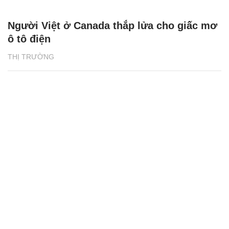
Người Việt ở Canada thắp lửa cho giấc mơ
ô tô điện
THỊ TRƯỜNG