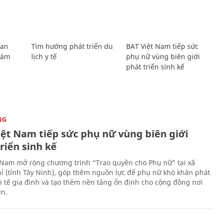
Lan
Tìm hướng phát triển du
BAT Việt Nam tiếp sức
Giám
lịch y tế
phụ nữ vùng biên giới
phát triển sinh kế
NG
iệt Nam tiếp sức phụ nữ vùng biên giới
riển sinh kế
 Nam mở rộng chương trình “Trao quyền cho Phụ nữ” tại xã
ỉ (tỉnh Tây Ninh), góp thêm nguồn lực để phụ nữ khó khăn phát
nh tế gia đình và tạo thêm nền tảng ổn định cho cộng đồng nơi
ên.