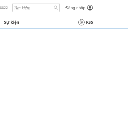
18822
Đăng nhập
Sự kiện
RSS