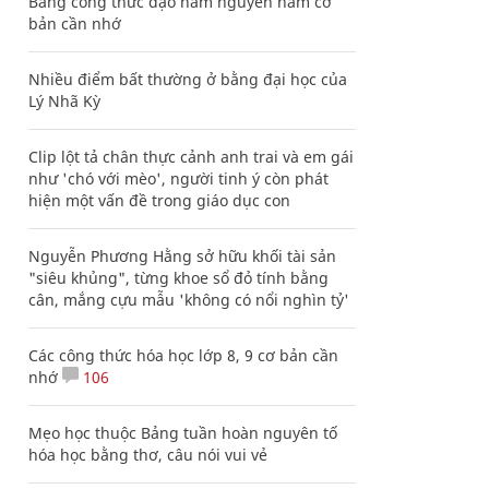
Bảng công thức đạo hàm nguyên hàm cơ
bản cần nhớ
Nhiều điểm bất thường ở bằng đại học của
Lý Nhã Kỳ
Clip lột tả chân thực cảnh anh trai và em gái
như 'chó với mèo', người tinh ý còn phát
hiện một vấn đề trong giáo dục con
Nguyễn Phương Hằng sở hữu khối tài sản
"siêu khủng", từng khoe sổ đỏ tính bằng
cân, mắng cựu mẫu 'không có nổi nghìn tỷ'
Các công thức hóa học lớp 8, 9 cơ bản cần
nhớ
106
Mẹo học thuộc Bảng tuần hoàn nguyên tố
hóa học bằng thơ, câu nói vui vẻ