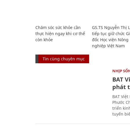
Chăm sóc sức khỏe cần
GS.TS Nguyễn Thị 
thực hiện ngay khi cơ thể
tiếp tục giữ chức 
còn khỏe
đốc Học viện Nông
nghiệp Việt Nam
Tin cùng chuyên mục
NHỊP SỐ
BAT V
phát t
BAT Việt
Phước Ch
triển ki
tuyến bi