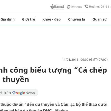
Hotline: 09161
Gia đình
Giới trẻ
Khỏe - đẹp
Chuyện lạ
Quân sự
14/04/2015 06:00 (GMT+07:00)
nh công biểu tượng “Cá chép
u thuyền
 thuộc dự án “Bến du thuyền và Câu lạc bộ thể thao dưới
ông tại bến du thuyền DHC - Marina.