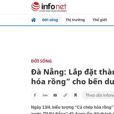
Đời sống
Thị trường
Thế giới
ĐỜI SỐNG
Đà Nẵng: Lắp đặt thà
hóa rồng” cho bến d
Ngày 13/4, biểu tượng “Cá chép hóa rồng”
nước TP Đà Nẵng” đã được lắp đặt thành c