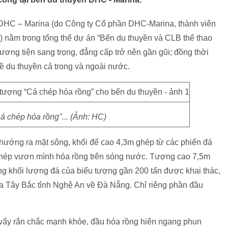
DHC – Marina (do Công ty Cổ phần DHC-Marina, thành viên
 nằm trong tổng thể dự án “Bến du thuyền và CLB thể thao
ơng tiện sang trọng, đẳng cấp trở nên gần gũi; đồng thời
về du thuyền cả trong và ngoài nước.
á chép hóa rồng"... (Ảnh: HC)
 hướng ra mặt sông, khối đế cao 4,3m ghép từ các phiến đá
 chép vươn mình hóa rồng trên sóng nước. Tượng cao 7,5m
ổng khối lượng đá của biểu tượng gần 200 tấn được khai thác,
a Tây Bắc tỉnh Nghệ An về Đà Nẵng. Chỉ riêng phần đầu
p vẩy rắn chắc mạnh khỏe, đầu hóa rồng hiên ngang phun