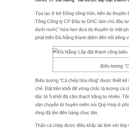
Tọa lạc ở bờ Đông sông Hàn, bến du thuyền 
Tổng Công ty CP Đầu tư DHC làm chủ đầu tư)
dưới nước” hứa hẹn đưa du thuyền từ một phư
phát triển Đà Nẵng thành điểm đến nổi tiếng 
Biểu tượng "C
Biểu tượng “Cá chép hóa rồng” được thiết kế
chẻ. Đặt trên khối đế vững chắc là tượng cá
đúc từ 5 khối đá cẩm thạch trắng tự nhiên. T
vận chuyển từ huyện miền núi Quỳ Hợp ở phí
rồng đã lên đến hàng chục tấn.
Thân cá chép được điêu khắc tài tình với lớ