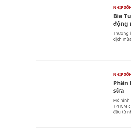
NHỊP SỐ
Bia T
động 
Thương h
dịch mùa
NHỊP SỐ
Phân 
sữa
Mô hình 
TPHCM ch
đầu từ n