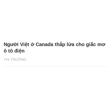
Người Việt ở Canada thắp lửa cho giấc mơ
ô tô điện
THỊ TRƯỜNG