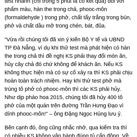
test nhanh (chỉ trong 5 phút là có kết quả) đối với
phẩm màu, hàn the trong chả, phooc-môn
(formaldehyde ) trong phở, chất tẩy trắng trong bún,
phở và chất dầu mỡ trong chén, bát, đũa.
“Vừa rồi chúng tôi đã xin ý kiến Bộ Y tế và UBND
TP Đà Nẵng, ví dụ khi thử test mà phát hiện có hàn
the trong chả thì đề nghị KS phải thay đổi món ăn,
hủy cây chả đó chứ không để khách ăn. Nếu KS
không thực hiện mà có sự cố xảy ra thì KS phải chịu
hoàn toàn trách nhiệm. Hay khi thử test phở mà
trúng tô phở có phooc-môn thì các KS phải hủy.
Như dịp pháo hoa 2015, chúng tôi đã hủy 400 tô
phở của một quán trên đường Trần Hưng Đạo vì
dính phooc-môn!” – ông Đặng Ngọc Hùng lưu ý.
Bên cạnh đó, ông cũng nhắc nhở, qua kiểm tra thì
có nhiều KS không vận hành đúng tủ cấp đông. Về