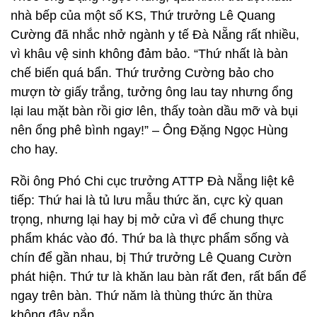
nhà bếp của một số KS, Thứ trưởng Lê Quang
Cường đã nhắc nhở ngành y tế Đà Nẵng rất nhiều,
vì khâu vệ sinh không đảm bảo. “Thứ nhất là bàn
chế biến quá bẩn. Thứ trưởng Cường bảo cho
mượn tờ giấy trắng, tưởng ông lau tay nhưng ổng
lại lau mặt bàn rồi giơ lên, thấy toàn dầu mỡ và bụi
nên ổng phê bình ngay!” – Ông Đặng Ngọc Hùng
cho hay.
Rồi ông Phó Chi cục trưởng ATTP Đà Nẵng liệt kê
tiếp: Thứ hai là tủ lưu mẫu thức ăn, cực kỳ quan
trọng, nhưng lại hay bị mở cửa vì để chung thực
phẩm khác vào đó. Thứ ba là thực phẩm sống và
chín để gần nhau, bị Thứ trưởng Lê Quang Cườn
phát hiện. Thứ tư là khăn lau bàn rất đen, rất bẩn để
ngay trên bàn. Thứ năm là thùng thức ăn thừa
không đậy nắp...