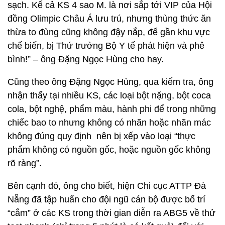
sạch. Kể cả KS 4 sao M. là nơi sắp tới VIP của Hội
đồng Olimpic Châu Á lưu trú, nhưng thùng thức ăn
thừa to đùng cũng không đậy nắp, để gần khu vực
chế biến, bị Thứ trưởng Bộ Y tế phát hiện và phê
bình!” – ông Đặng Ngọc Hùng cho hay.
Cũng theo ông Đặng Ngọc Hùng, qua kiểm tra, ông
nhận thấy tại nhiều KS, các loại bột nặng, bột coca
cola, bột nghệ, phẩm màu, hành phi để trong những
chiếc bao to nhưng không có nhãn hoặc nhãn mác
không đúng quy định nên bị xếp vào loại “thực
phẩm không có nguồn gốc, hoặc nguồn gốc không
rõ ràng”.
Bên cạnh đó, ông cho biết, hiện Chi cục ATTP Đà
Nẵng đã tập huấn cho đội ngũ cán bộ được bố trí
“cắm” ở các KS trong thời gian diễn ra ABG5 về thử