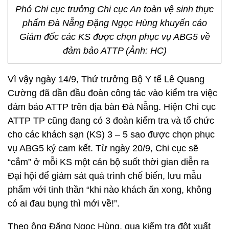
Phó Chi cục trưởng Chi cục An toàn vệ sinh thực
phẩm Đà Nẵng Đặng Ngọc Hùng khuyến cáo
Giám đốc các KS được chọn phục vụ ABG5 về
đảm bảo ATTP (Ảnh: HC)
Vì vậy ngày 14/9, Thứ trưởng Bộ Y tế Lê Quang
Cường đã dần đầu đoàn công tác vào kiểm tra việc
đảm bảo ATTP trên địa bàn Đà Nẵng. Hiện Chi cục
ATTP TP cũng đang có 3 đoàn kiểm tra và tổ chức
cho các khách sạn (KS) 3 – 5 sao được chọn phục
vụ ABG5 ký cam kết. Từ ngày 20/9, Chi cục sẽ
“cắm” ở mỗi KS một cán bộ suốt thời gian diễn ra
Đại hội để giám sát quá trình chế biến, lưu mẫu
phẩm với tinh thần “khi nào khách ăn xong, không
có ai đau bụng thì mới về!”.
Theo ông Đặng Ngọc Hùng, qua kiểm tra đột xuất