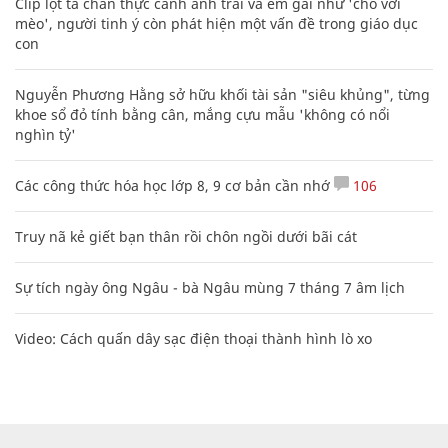
Clip lột tả chân thực cảnh anh trai và em gái như 'chó với
mèo', người tinh ý còn phát hiện một vấn đề trong giáo dục
con
Nguyễn Phương Hằng sở hữu khối tài sản "siêu khủng", từng
khoe sổ đỏ tính bằng cân, mắng cựu mẫu 'không có nổi
nghìn tỷ'
Các công thức hóa học lớp 8, 9 cơ bản cần nhớ
106
Truy nã kẻ giết bạn thân rồi chôn ngồi dưới bãi cát
Sự tích ngày ông Ngâu - bà Ngâu mùng 7 tháng 7 âm lịch
Video: Cách quấn dây sạc điện thoại thành hình lò xo