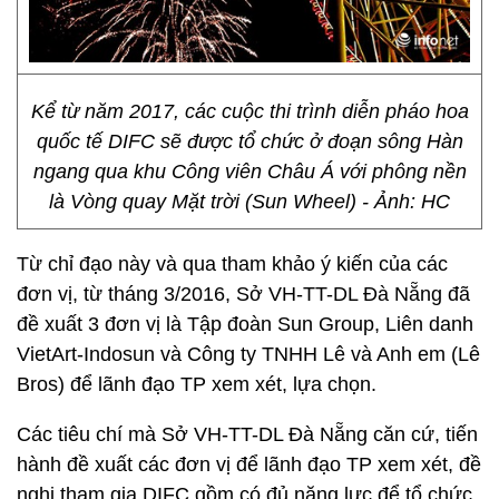
Kể từ năm 2017, các cuộc thi trình diễn pháo hoa
quốc tế DIFC sẽ được tổ chức ở đoạn sông Hàn
ngang qua khu Công viên Châu Á với phông nền
là Vòng quay Mặt trời (Sun Wheel) - Ảnh: HC
Từ chỉ đạo này và qua tham khảo ý kiến của các
đơn vị, từ tháng 3/2016, Sở VH-TT-DL Đà Nẵng đã
đề xuất 3 đơn vị là Tập đoàn Sun Group, Liên danh
VietArt-Indosun và Công ty TNHH Lê và Anh em (Lê
Bros) để lãnh đạo TP xem xét, lựa chọn.
Các tiêu chí mà Sở VH-TT-DL Đà Nẵng căn cứ, tiến
hành đề xuất các đơn vị để lãnh đạo TP xem xét, đề
nghị tham gia DIFC gồm có đủ năng lực để tổ chức