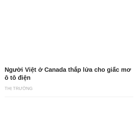
Người Việt ở Canada thắp lửa cho giấc mơ
ô tô điện
THỊ TRƯỜNG