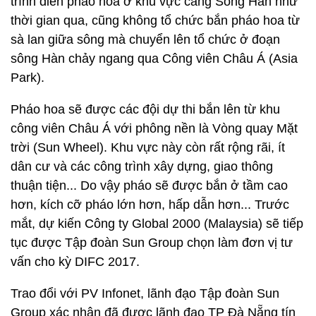
trình diễn pháo hoa ở khu vực cảng Sông Hàn như
thời gian qua, cũng không tổ chức bắn pháo hoa từ
sà lan giữa sông mà chuyển lên tổ chức ở đoạn
sông Hàn chảy ngang qua Công viên Châu Á (Asia
Park).
Pháo hoa sẽ được các đội dự thi bắn lên từ khu
công viên Châu Á với phông nền là Vòng quay Mặt
trời (Sun Wheel). Khu vực này còn rất rộng rãi, ít
dân cư và các công trình xây dựng, giao thông
thuận tiện... Do vậy pháo sẽ được bắn ở tầm cao
hơn, kích cỡ pháo lớn hơn, hấp dẫn hơn... Trước
mắt, dự kiến Công ty Global 2000 (Malaysia) sẽ tiếp
tục được Tập đoàn Sun Group chọn làm đơn vị tư
vấn cho kỳ DIFC 2017.
Trao đổi với PV Infonet, lãnh đạo Tập đoàn Sun
Group xác nhận đã được lãnh đạo TP Đà Nẵng tín