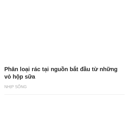
Phân loại rác tại nguồn bắt đầu từ những
vỏ hộp sữa
NHỊP SỐNG