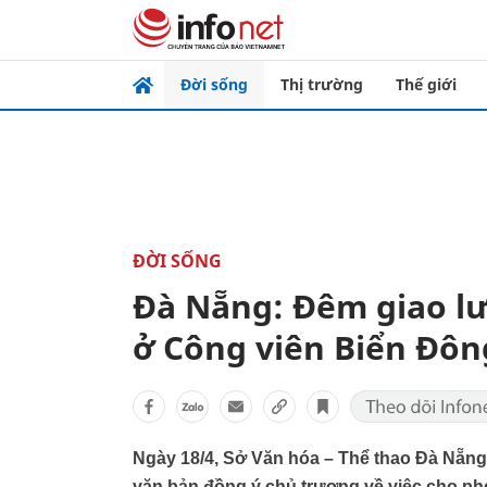
Đời sống
Thị trường
Thế giới
ĐỜI SỐNG
Đà Nẵng: Đêm giao lư
ở Công viên Biển Đôn
Ngày 18/4, Sở Văn hóa – Thể thao Đà Nẵn
văn bản đồng ý chủ trương về việc cho p