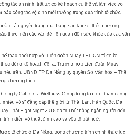
g tác an ninh, trật tự; có kế hoạch cụ thể và làm việc với
bảo công tác vệ sinh môi trường trong quá trình tổ chức.
àn trả nguyên trạng mặt bằng sau khi kết thúc chương
bảo thực hiện các vấn đề liên quan đến sức khỏe của các vận
hể thao phối hợp với Liên đoàn Muay TP.HCM tổ chức
 theo đúng kế hoạch đề ra. Trường hợp Liên đoàn Muay
ầu nêu trên, UBND TP Đà Nẵng ủy quyền Sở Văn hóa – Thể
ừng chương trình.
Công ty California Wellness Group từng tổ chức thành công
ụ nhiều võ sĩ đẳng cấp thế giới từ Thái Lan, Hàn Quốc, Đài
uay Thái Fight Night 2018 đã thu hút hàng ngàn người đến
 trình diễn võ thuật đỉnh cao và yếu tố bất ngờ.
được tổ chức ở Đà Nẵng, trong chương trình chính thức lúc