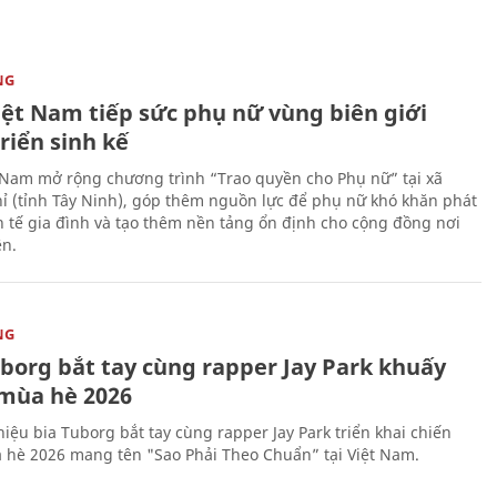
NG
iệt Nam tiếp sức phụ nữ vùng biên giới
riển sinh kế
 Nam mở rộng chương trình “Trao quyền cho Phụ nữ” tại xã
ỉ (tỉnh Tây Ninh), góp thêm nguồn lực để phụ nữ khó khăn phát
nh tế gia đình và tạo thêm nền tảng ổn định cho cộng đồng nơi
ên.
NG
uborg bắt tay cùng rapper Jay Park khuấy
mùa hè 2026
iệu bia Tuborg bắt tay cùng rapper Jay Park triển khai chiến
 hè 2026 mang tên "Sao Phải Theo Chuẩn” tại Việt Nam.