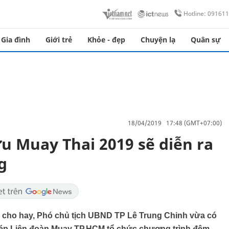
Hotline: 09161
Gia đình
Giới trẻ
Khỏe - đẹp
Chuyện lạ
Quân sự
18/04/2019 17:48 (GMT+07:00)
u Muay Thai 2019 sẽ diễn ra
g
g cho hay, Phó chủ tịch UBND TP Lê Trung Chinh vừa có
hép Liên đoàn Muay TP.HCM tổ chức chương trình đêm