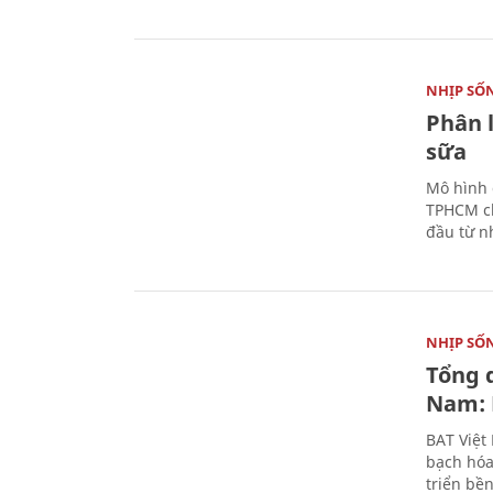
NHỊP SỐ
Phân 
sữa
Mô hình 
TPHCM ch
đầu từ n
NHỊP SỐ
Tổng 
Nam: 
BAT Việt
bạch hóa
triển bề