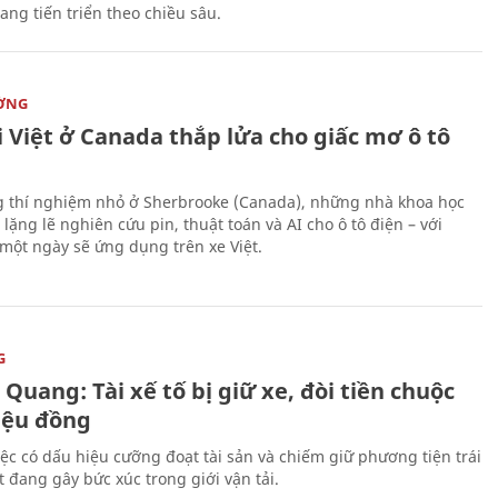
ang tiến triển theo chiều sâu.
ỜNG
 Việt ở Canada thắp lửa cho giấc mơ ô tô
 thí nghiệm nhỏ ở Sherbrooke (Canada), những nhà khoa học
lặng lẽ nghiên cứu pin, thuật toán và AI cho ô tô điện – với
 một ngày sẽ ứng dụng trên xe Việt.
G
Quang: Tài xế tố bị giữ xe, đòi tiền chuộc
riệu đồng
iệc có dấu hiệu cưỡng đoạt tài sản và chiếm giữ phương tiện trái
t đang gây bức xúc trong giới vận tải.