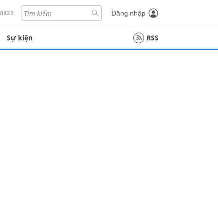
18822
Đăng nhập
Sự kiện
RSS