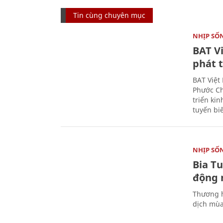
Tin cùng chuyên mục
NHỊP SỐ
BAT V
phát t
BAT Việt
Phước Ch
triển ki
tuyến bi
NHỊP SỐ
Bia T
động 
Thương h
dịch mùa