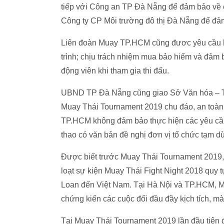
tiếp với Công an TP Đà Nẵng để đảm bảo về côn
Công ty CP Môi trường đô thị Đà Nẵng để đảm 
Liên đoàn Muay TP.HCM cũng đươc yêu cầu ho
trình; chịu trách nhiệm mua bảo hiểm và đảm 
động viên khi tham gia thi đấu.
UBND TP Đà Nẵng cũng giao Sở Văn hóa – T
Muay Thái Tournament 2019 chu đáo, an toàn
TP.HCM không đảm bảo thực hiện các yêu c
thao có văn bản đề nghị đơn vị tổ chức tạm d
Được biết trước Muay Thái Tournament 2019, 
loạt sự kiện Muay Thái Fight Night 2018 quy t
Loan đến Việt Nam. Tại Hà Nội và TP.HCM, M
chứng kiến các cuộc đối đầu đầy kịch tích, màn
Tại Muay Thái Tournament 2019 lần đầu tiên 