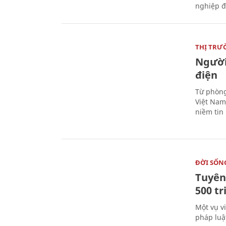
nghiệp đ
THỊ TRƯ
Người
điện
Từ phòng
Việt Nam 
niềm tin
ĐỜI SỐN
Tuyên 
500 t
Một vụ v
pháp luậ