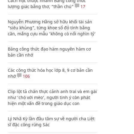
Cách học thuộc nhanh Bảng công thức
lượng giác bằng thơ, "thần chú"
17
Nguyễn Phương Hằng sở hữu khối tài sản
"siêu khủng", từng khoe sổ đỏ tính bằng
cân, mắng cựu mẫu 'không có nổi nghìn tỷ'
Bảng công thức đạo hàm nguyên hàm cơ
bản cần nhớ
Các công thức hóa học lớp 8, 9 cơ bản cần
nhớ
106
Clip lột tả chân thực cảnh anh trai và em gái
như 'chó với mèo', người tinh ý còn phát
hiện một vấn đề trong giáo dục con
Lý Nhã Kỳ lần đầu tâm sự về người cha Liệt
sĩ đặc công rừng Sác