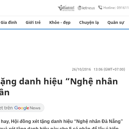
Hotline: 09161
Gia đình
Giới trẻ
Khỏe - đẹp
Chuyện lạ
Quân sự
26/10/2016 13:06 (GMT+07:00)
 tặng danh hiệu “Nghệ nhân
hân
hay, Hội đồng xét tặng danh hiệu “Nghệ nhân Đà Nẵng”
ả xét tặng danh hiệu này cho 5 cá nhân để lấy ý kiến