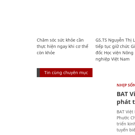
Chăm sóc sức khỏe cần
GS.TS Nguyễn Thị 
thực hiện ngay khi cơ thể
tiếp tục giữ chức 
còn khỏe
đốc Học viện Nông
nghiệp Việt Nam
Tin cùng chuyên mục
NHỊP SỐ
BAT V
phát t
BAT Việt
Phước Ch
triển ki
tuyến bi