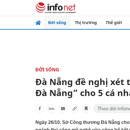
Đời sống
Thị trường
Thế giới
ĐỜI SỐNG
Đà Nẵng đề nghị xét
Đà Nẵng” cho 5 cá n
Ngày 26/10, Sở Công thương Đà Nẵng cho 
ngành thủ công mỹ nghệ vừa công bố kết qu