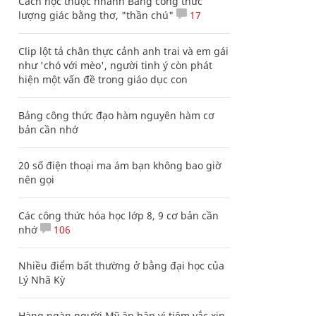
Cách học thuộc nhanh Bảng công thức
lượng giác bằng thơ, "thần chú"
17
Clip lột tả chân thực cảnh anh trai và em gái
như 'chó với mèo', người tinh ý còn phát
hiện một vấn đề trong giáo dục con
Bảng công thức đạo hàm nguyên hàm cơ
bản cần nhớ
20 số điện thoại ma ám bạn không bao giờ
nên gọi
Các công thức hóa học lớp 8, 9 cơ bản cần
nhớ
106
Nhiều điểm bất thường ở bằng đại học của
Lý Nhã Kỳ
Hàng ngàn người Mỹ ân hận vì tiêm vắc xin