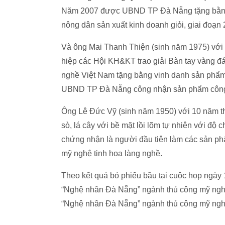
Năm 2007 được UBND TP Đà Nẵng tặng bằng kh
nông dân sản xuất kinh doanh giỏi, giai đoạn
Và ông Mai Thanh Thiện (sinh năm 1975) với
hiệp các Hội KH&KT trao giải Bàn tay vàng đá 
nghề Việt Nam tặng bằng vinh danh sản phẩm
UBND TP Đà Nẵng công nhận sản phẩm công n
Ông Lê Đức Vỹ (sinh năm 1950) với 10 năm th
sò, lá cây với bề mặt lồi lõm tự nhiên với độ
chứng nhận là người đầu tiên làm các sản p
mỹ nghệ tinh hoa làng nghề.
Theo kết quả bỏ phiếu bầu tại cuộc họp ngày 
“Nghệ nhân Đà Nẵng” ngành thủ công mỹ ng
“Nghệ nhân Đà Nẵng” ngành thủ công mỹ nghệ