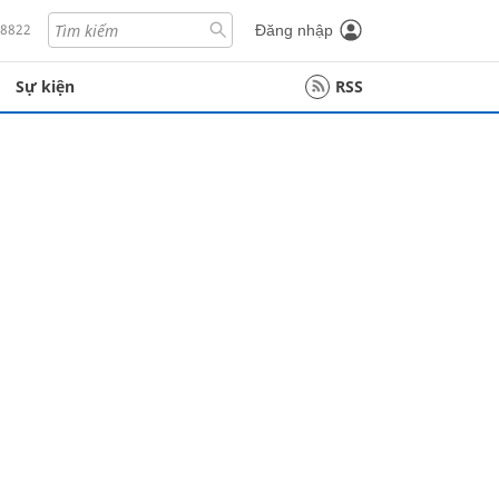
18822
Đăng nhập
Sự kiện
RSS