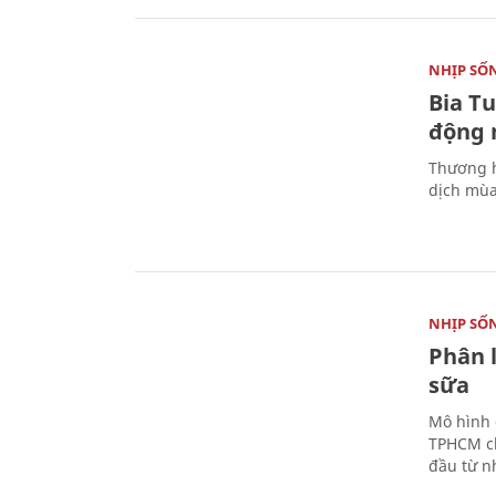
NHỊP SỐ
Bia T
động 
Thương h
dịch mùa
NHỊP SỐ
Phân 
sữa
Mô hình 
TPHCM ch
đầu từ n