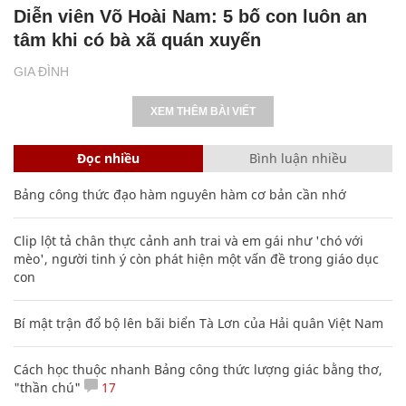
Diễn viên Võ Hoài Nam: 5 bố con luôn an
tâm khi có bà xã quán xuyến
GIA ĐÌNH
XEM THÊM BÀI VIẾT
Đọc nhiều
Bình luận nhiều
Bảng công thức đạo hàm nguyên hàm cơ bản cần nhớ
Clip lột tả chân thực cảnh anh trai và em gái như 'chó với
mèo', người tinh ý còn phát hiện một vấn đề trong giáo dục
con
Bí mật trận đổ bộ lên bãi biển Tà Lơn của Hải quân Việt Nam
Cách học thuộc nhanh Bảng công thức lượng giác bằng thơ,
"thần chú"
17