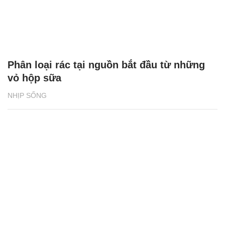
Phân loại rác tại nguồn bắt đầu từ những
vỏ hộp sữa
NHỊP SỐNG