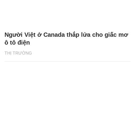
Người Việt ở Canada thắp lửa cho giấc mơ
ô tô điện
THỊ TRƯỜNG