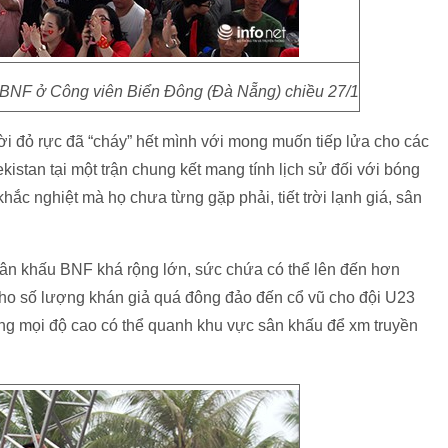
BNF ở Công viên Biển Đông (Đà Nẵng) chiều 27/1
i đỏ rực đã “cháy” hết mình với mong muốn tiếp lửa cho các
kistan tại một trận chung kết mang tính lịch sử đối với bóng
khắc nghiệt mà họ chưa từng gặp phải, tiết trời lạnh giá, sân
ân khấu BNF khá rộng lớn, sức chứa có thể lên đến hơn
o số lượng khán giả quá đông đảo đến cổ vũ cho đội U23
ụng mọi độ cao có thể quanh khu vực sân khấu để xm truyền