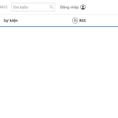
18822
Đăng nhập
Sự kiện
RSS