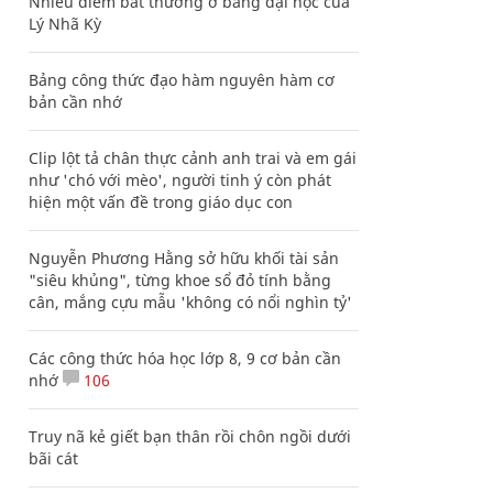
Nhiều điểm bất thường ở bằng đại học của
Lý Nhã Kỳ
Bảng công thức đạo hàm nguyên hàm cơ
bản cần nhớ
Clip lột tả chân thực cảnh anh trai và em gái
như 'chó với mèo', người tinh ý còn phát
hiện một vấn đề trong giáo dục con
Nguyễn Phương Hằng sở hữu khối tài sản
"siêu khủng", từng khoe sổ đỏ tính bằng
cân, mắng cựu mẫu 'không có nổi nghìn tỷ'
Các công thức hóa học lớp 8, 9 cơ bản cần
nhớ
106
Truy nã kẻ giết bạn thân rồi chôn ngồi dưới
bãi cát