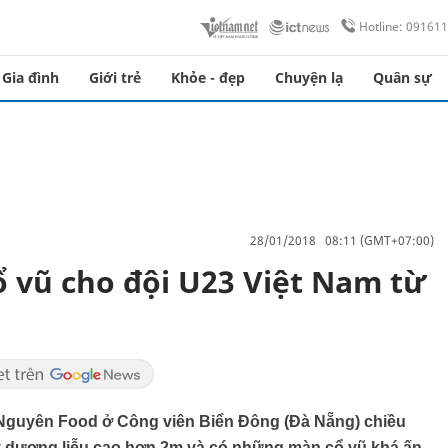
Hotline: 09161
Gia đình
Giới trẻ
Khỏe - đẹp
Chuyện lạ
Quân sự
28/01/2018 08:11 (GMT+07:00)
ổ vũ cho đội U23 Việt Nam từ
Nguyên Food ở Công viên Biển Đông (Đà Nẵng) chiều
y dương liễu cao hơn 2m và có những màn cổ vũ khá ấn