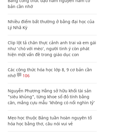
Bảng công thức đạo hàm nguyên hàm cơ
bản cần nhớ
Nhiều điểm bất thường ở bằng đại học của
Lý Nhã Kỳ
Clip lột tả chân thực cảnh anh trai và em gái
như 'chó với mèo', người tinh ý còn phát
hiện một vấn đề trong giáo dục con
Các công thức hóa học lớp 8, 9 cơ bản cần
nhớ
106
Nguyễn Phương Hằng sở hữu khối tài sản
"siêu khủng", từng khoe sổ đỏ tính bằng
cân, mắng cựu mẫu 'không có nổi nghìn tỷ'
Mẹo học thuộc Bảng tuần hoàn nguyên tố
hóa học bằng thơ, câu nói vui vẻ