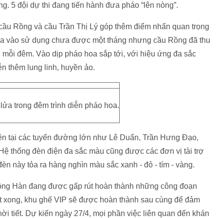
g. 5 đội dự thi đang tiến hành đưa pháo “lên nòng”.
à cầu Rồng và cầu Trần Thị Lý góp thêm điểm nhấn quan trọng
đưa vào sử dụng chưa được một tháng nhưng cầu Rồng đã thu
mỗi đêm. Vào dịp pháo hoa sắp tới, với hiệu ứng đa sắc
n thêm lung linh, huyền ảo.
ửa trong đêm trình diễn pháo hoa.
ên tại các tuyến đường lớn như Lê Duẩn, Trần Hưng Đạo,
Hệ thống đèn điện đa sắc màu cũng được các đơn vị tài trợ
èn này tỏa ra hàng nghìn màu sắc xanh - đỏ - tím - vàng.
 sông Hàn đang được gấp rút hoàn thành những công đoạn
đặt xong, khu ghế VIP sẽ được hoàn thành sau cùng để đảm
ời tiết. Dự kiến ngày 27/4, mọi phần việc liên quan đến khán