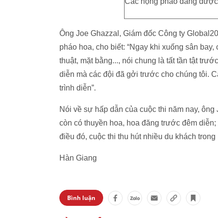
Các họng pháo đang được lắ
Ông Joe Ghazzal, Giám đốc Công ty Global2000 
pháo hoa, cho biết: “Ngay khi xuống sân bay, 
thuật, mặt bằng..., nói chung là tất tần tật tr
diễn mà các đội đã gởi trước cho chúng tôi. C
trình diễn”.
Nói về sự hấp dẫn của cuộc thi năm nay, ông
còn có thuyền hoa, hoa đăng trước đêm diễn; 
điều đó, cuộc thi thu hút nhiều du khách tro
Hàn Giang
Bình luận