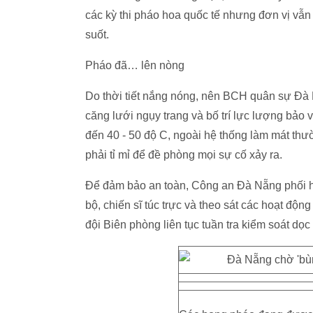
các kỳ thi pháo hoa quốc tế nhưng đơn vị vẫ
suốt.
Pháo đã… lên nòng
Do thời tiết nắng nóng, nên BCH quân sự Đà
căng lưới ngụy trang và bố trí lực lượng bảo 
đến 40 - 50 độ C, ngoài hệ thống làm mát th
phải tỉ mỉ để đề phòng mọi sự cố xảy ra.
Để đảm bảo an toàn, Công an Đà Nẵng phối 
bộ, chiến sĩ túc trực và theo sát các hoạt độn
đội Biên phòng liên tục tuần tra kiểm soát d