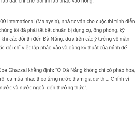
p đặt, chỉ chờ đội thi lắp pháo vào nòng.
International (Malaysia), nhà tư vấn cho cuộc thi trình diễn
chúng tôi đã phải tất bật chuẩn bị dụng cụ, ống phóng, kỹ
ước khi các đội thi đến Đà Nẵng, dựa trên các ý tưởng về màn
ác đội chỉ việc lắp pháo vào và dùng kỹ thuật của mình để
 Joe Ghazzal khẳng định: “Ở Đà Nẵng không chỉ có pháo hoa,
rồi ca múa nhạc theo từng nước tham gia dự thi... Chính vì
ng nước và nước ngoài đến thưởng thức”.