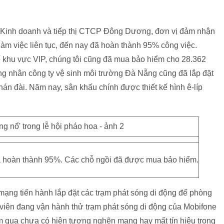
Kinh doanh và tiếp thị CTCP Đông Dương, đơn vị đảm nhận
làm việc liên tục, đến nay đã hoàn thành 95% công việc.
hế khu vực VIP, chúng tôi cũng đã mua bảo hiểm cho 28.362
ng nhân công ty vệ sinh môi trường Đà Nẵng cũng đã lắp đặt
án đài. Năm nay, sân khấu chính được thiết kế hình ê-líp
đã hoàn thành 95%. Các chỗ ngồi đã được mua bảo hiểm.
mạng tiến hành lắp đặt các trạm phát sóng di động để phòng
 viên đang vận hành thử trạm phát sóng di động của Mobifone
m qua chưa có hiện tượng nghẽn mạng hay mất tín hiệu trong