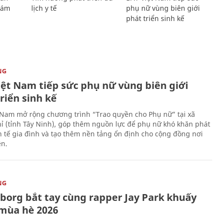
Giám
lịch y tế
phụ nữ vùng biên giới
phát triển sinh kế
NG
iệt Nam tiếp sức phụ nữ vùng biên giới
riển sinh kế
 Nam mở rộng chương trình “Trao quyền cho Phụ nữ” tại xã
ỉ (tỉnh Tây Ninh), góp thêm nguồn lực để phụ nữ khó khăn phát
nh tế gia đình và tạo thêm nền tảng ổn định cho cộng đồng nơi
ên.
NG
uborg bắt tay cùng rapper Jay Park khuấy
mùa hè 2026