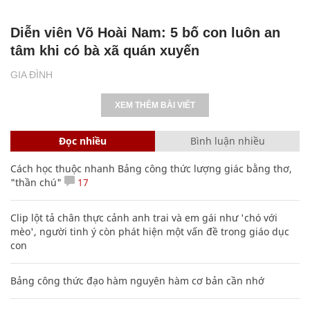
Diễn viên Võ Hoài Nam: 5 bố con luôn an
tâm khi có bà xã quán xuyến
GIA ĐÌNH
XEM THÊM BÀI VIẾT
Đọc nhiều
Bình luận nhiều
Cách học thuộc nhanh Bảng công thức lượng giác bằng thơ,
"thần chú"
17
Clip lột tả chân thực cảnh anh trai và em gái như 'chó với
mèo', người tinh ý còn phát hiện một vấn đề trong giáo dục
con
Bảng công thức đạo hàm nguyên hàm cơ bản cần nhớ