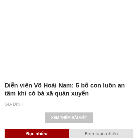
Diễn viên Võ Hoài Nam: 5 bố con luôn an
tâm khi có bà xã quán xuyến
GIA ĐÌNH
XEM THÊM BÀI VIẾT
Đọc nhiều
Bình luận nhiều