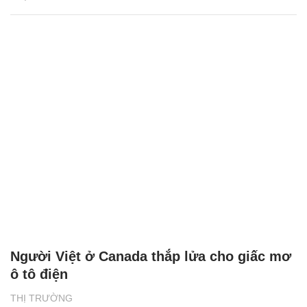
Người Việt ở Canada thắp lửa cho giấc mơ
ô tô điện
THỊ TRƯỜNG