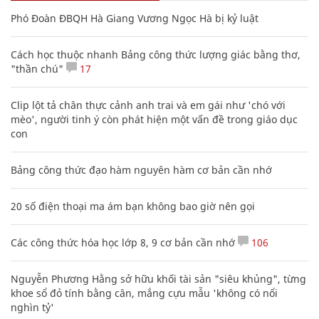
Phó Đoàn ĐBQH Hà Giang Vương Ngọc Hà bị kỷ luật
Cách học thuộc nhanh Bảng công thức lượng giác bằng thơ,
"thần chú"
17
Clip lột tả chân thực cảnh anh trai và em gái như 'chó với
mèo', người tinh ý còn phát hiện một vấn đề trong giáo dục
con
Bảng công thức đạo hàm nguyên hàm cơ bản cần nhớ
20 số điện thoại ma ám bạn không bao giờ nên gọi
Các công thức hóa học lớp 8, 9 cơ bản cần nhớ
106
Nguyễn Phương Hằng sở hữu khối tài sản "siêu khủng", từng
khoe sổ đỏ tính bằng cân, mắng cựu mẫu 'không có nổi
nghìn tỷ'