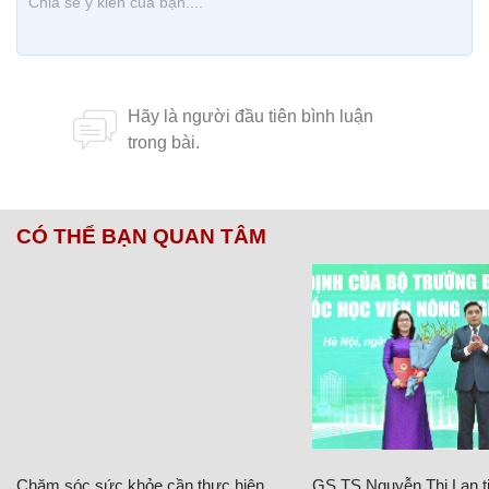
CÓ THỂ BẠN QUAN TÂM
Chăm sóc sức khỏe cần thực hiện
GS.TS Nguyễn Thị Lan ti