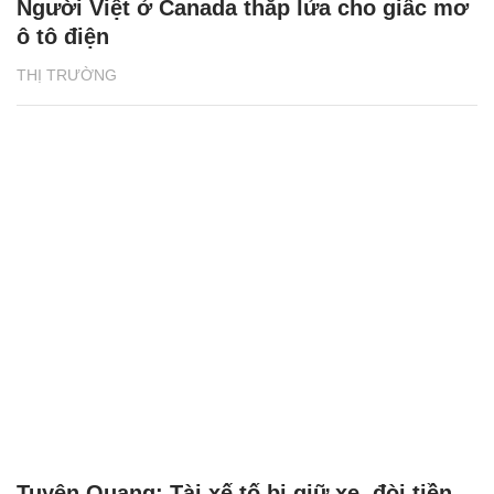
Người Việt ở Canada thắp lửa cho giấc mơ
ô tô điện
THỊ TRƯỜNG
Tuyên Quang: Tài xế tố bị giữ xe, đòi tiền