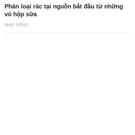
Phân loại rác tại nguồn bắt đầu từ những
vỏ hộp sữa
NHỊP SỐNG