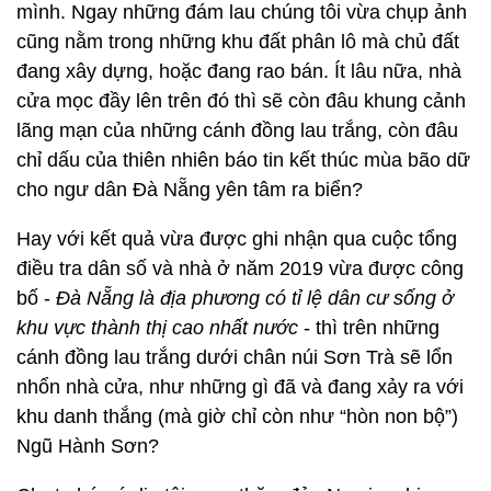
mình. Ngay những đám lau chúng tôi vừa chụp ảnh
cũng nằm trong những khu đất phân lô mà chủ đất
đang xây dựng, hoặc đang rao bán. Ít lâu nữa, nhà
cửa mọc đầy lên trên đó thì sẽ còn đâu khung cảnh
lãng mạn của những cánh đồng lau trắng, còn đâu
chỉ dấu của thiên nhiên báo tin kết thúc mùa bão dữ
cho ngư dân Đà Nẵng yên tâm ra biển?
Hay với kết quả vừa được ghi nhận qua cuộc tổng
điều tra dân số và nhà ở năm 2019 vừa được công
bố -
Đà Nẵng là địa phương có tỉ lệ dân cư sống ở
khu vực thành thị cao nhất nước
- thì trên những
cánh đồng lau trắng dưới chân núi Sơn Trà sẽ lổn
nhổn nhà cửa, như những gì đã và đang xảy ra với
khu danh thắng (mà giờ chỉ còn như “hòn non bộ”)
Ngũ Hành Sơn?