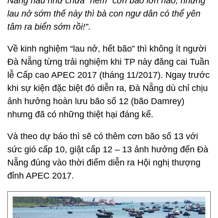
Nẵng hầu như chưa “nếm” cơn bão lớn nào, nhưng
lau nở sớm thế này thì bà con ngư dân có thể yên
tâm ra biển sớm rồi!”
.
Về kinh nghiệm “lau nở, hết bão” thì không ít người
Đà Nẵng từng trải nghiệm khi TP này đăng cai Tuần
lễ Cấp cao APEC 2017 (tháng 11/2017). Ngay trước
khi sự kiện đặc biệt đó diễn ra, Đà Nẵng dù chỉ chịu
ảnh hưởng hoàn lưu bão số 12 (bão Damrey)
nhưng đã có những thiệt hại đáng kể.
Và theo dự báo thì sẽ có thêm cơn bão số 13 với
sức gió cấp 10, giật cấp 12 – 13 ảnh hưởng đến Đà
Nẵng đúng vào thời điểm diễn ra Hội nghị thượng
đỉnh APEC 2017.