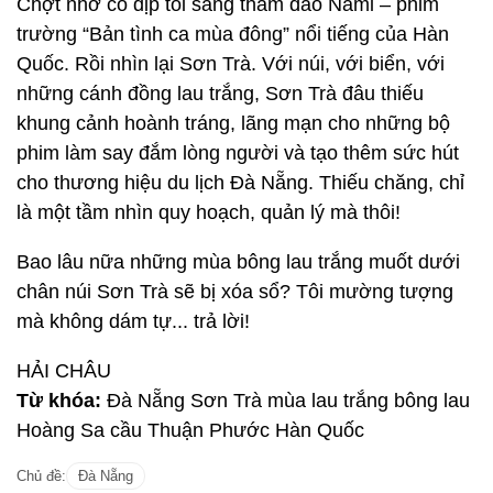
Chợt nhớ có dịp tôi sang thăm đảo Nami – phim
trường “Bản tình ca mùa đông” nổi tiếng của Hàn
Quốc. Rồi nhìn lại Sơn Trà. Với núi, với biển, với
những cánh đồng lau trắng, Sơn Trà đâu thiếu
khung cảnh hoành tráng, lãng mạn cho những bộ
phim làm say đắm lòng người và tạo thêm sức hút
cho thương hiệu du lịch Đà Nẵng. Thiếu chăng, chỉ
là một tầm nhìn quy hoạch, quản lý mà thôi!
Bao lâu nữa những mùa bông lau trắng muốt dưới
chân núi Sơn Trà sẽ bị xóa sổ? Tôi mường tượng
mà không dám tự... trả lời!
HẢI CHÂU
Từ khóa:
Đà Nẵng Sơn Trà mùa lau trắng bông lau
Hoàng Sa cầu Thuận Phước Hàn Quốc
Chủ đề:
Đà Nẵng