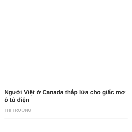
Người Việt ở Canada thắp lửa cho giấc mơ
ô tô điện
THỊ TRƯỜNG