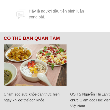
CÓ THỂ BẠN QUAN TÂM
Chăm sóc sức khỏe cần thực hiện
GS.TS Nguyễn Thị Lan ti
ngay khi cơ thể còn khỏe
chức Giám đốc Học viện
Việt Nam