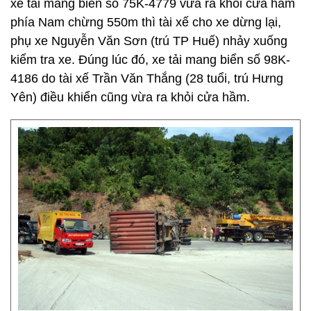
xe tải mang biển số 75K-4779 vừa ra khỏi cửa hầm
phía Nam chừng 550m thì tài xế cho xe dừng lại,
phụ xe Nguyễn Văn Sơn (trú TP Huế) nhảy xuống
kiểm tra xe. Đúng lúc đó, xe tải mang biển số 98K-
4186 do tài xế Trần Văn Thắng (28 tuổi, trú Hưng
Yên) điều khiển cũng vừa ra khỏi cửa hầm.