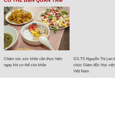
CÓ THỂ BẠN QUAN TÂM
Chăm sóc sức khỏe cần thực hiện
GS.TS Nguyễn Thị Lan ti
ngay khi cơ thể còn khỏe
chức Giám đốc Học viện
Việt Nam