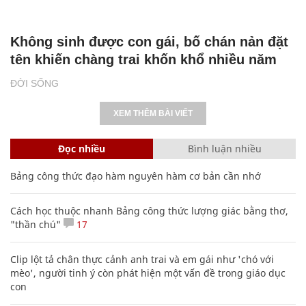
Không sinh được con gái, bố chán nản đặt
tên khiến chàng trai khốn khổ nhiều năm
ĐỜI SỐNG
XEM THÊM BÀI VIẾT
Đọc nhiều
Bình luận nhiều
Bảng công thức đạo hàm nguyên hàm cơ bản cần nhớ
Cách học thuộc nhanh Bảng công thức lượng giác bằng thơ,
"thần chú"
17
Clip lột tả chân thực cảnh anh trai và em gái như 'chó với
mèo', người tinh ý còn phát hiện một vấn đề trong giáo dục
con