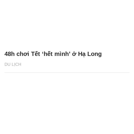
48h chơi Tết ‘hết mình’ ở Hạ Long
DU LỊCH