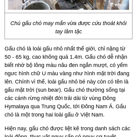
Chú gấu chó may mắn vừa được cứu thoát khỏi
tay lâm tặc
Gấu chó là loài gấu nhỏ nhất thế giới, chỉ nặng từ
50 - 65 kg, cao không quá 1,4m. Gấu chó dễ nhận
biết nhờ bộ lông màu nâu đen ngắn mượt, có yếm
ngưc hình chữ U màu vàng như hình mặt trời đang
lên. Chính vì thế, loài gấu nhỏ bé này còn có tên là
gấu mặt trời (sun bear). Gấu chó thường sống tại
các cánh rừng nhiệt đới trải dài từ vùng Đông
Hymalaya qua Trung Quốc, tới Đông Nam Á. Gấu
chó là một trong hai loài gấu ở Việt Nam.
Hiện nay, gấu chó được liệt kê trong danh sách các
loài động, thực vật nguy cấp có nguy cơ tuyệt