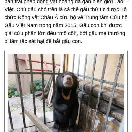
bán trái phép động vật hoang dã gần biên giới Lào –
Việt. Chú gấu chó trên là cá thể gấu thứ tư được Tổ
chức Động vật Châu Á cứu hộ về Trung tâm Cứu hộ
Gấu Việt Nam trong năm 2015. Gấu con khi được
giải cứu phần lớn đều “mồ côi”, bởi gấu mẹ thường
bị lâm tặc sát hại để bắt gấu con.