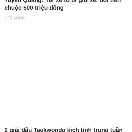
Tuyên Quang: Tài xế tố bị giữ xe, đòi tiền
chuộc 500 triệu đồng
ĐỜI SỐNG
2 giải đấu Taekwondo kịch tính trong tuần