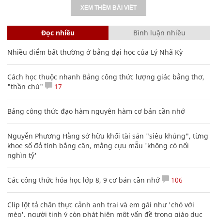
XEM THÊM BÀI VIẾT
Đọc nhiều
Bình luận nhiều
Nhiều điểm bất thường ở bằng đại học của Lý Nhã Kỳ
Cách học thuộc nhanh Bảng công thức lượng giác bằng thơ,
"thần chú"
17
Bảng công thức đạo hàm nguyên hàm cơ bản cần nhớ
Nguyễn Phương Hằng sở hữu khối tài sản "siêu khủng", từng
khoe sổ đỏ tính bằng cân, mắng cựu mẫu 'không có nổi
nghìn tỷ'
Các công thức hóa học lớp 8, 9 cơ bản cần nhớ
106
Clip lột tả chân thực cảnh anh trai và em gái như 'chó với
mèo', người tinh ý còn phát hiện một vấn đề trong giáo dục