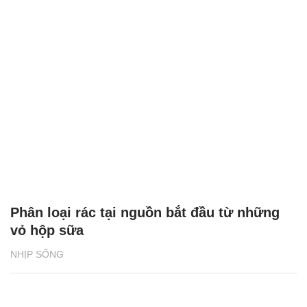
Phân loại rác tại nguồn bắt đầu từ những
vỏ hộp sữa
NHỊP SỐNG