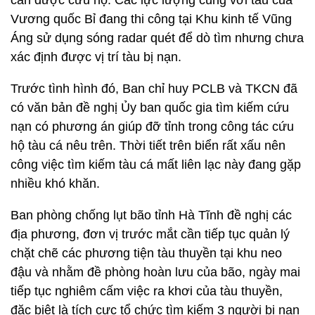
cần được cứu hộ. Các lực lượng cùng với tàu của
Vương quốc Bỉ đang thi công tại Khu kinh tế Vũng
Áng sử dụng sóng radar quét để dò tìm nhưng chưa
xác định được vị trí tàu bị nạn.
Trước tình hình đó, Ban chỉ huy PCLB và TKCN đã
có văn bản đề nghị Ủy ban quốc gia tìm kiếm cứu
nạn có phương án giúp đỡ tỉnh trong công tác cứu
hộ tàu cá nêu trên. Thời tiết trên biển rất xấu nên
công việc tìm kiếm tàu cá mất liên lạc này đang gặp
nhiều khó khăn.
Ban phòng chống lụt bão tỉnh Hà Tĩnh đề nghị các
địa phương, đơn vị trước mắt cần tiếp tục quản lý
chặt chẽ các phương tiện tàu thuyền tại khu neo
đậu và nhằm đề phòng hoàn lưu của bão, ngày mai
tiếp tục nghiêm cấm việc ra khơi của tàu thuyền,
đặc biệt là tích cực tổ chức tìm kiếm 3 người bị nạn