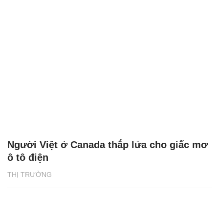
Người Việt ở Canada thắp lửa cho giấc mơ
ô tô điện
THỊ TRƯỜNG