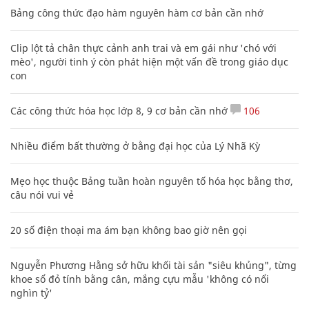
Bảng công thức đạo hàm nguyên hàm cơ bản cần nhớ
Clip lột tả chân thực cảnh anh trai và em gái như 'chó với
mèo', người tinh ý còn phát hiện một vấn đề trong giáo dục
con
Các công thức hóa học lớp 8, 9 cơ bản cần nhớ
106
Nhiều điểm bất thường ở bằng đại học của Lý Nhã Kỳ
Mẹo học thuộc Bảng tuần hoàn nguyên tố hóa học bằng thơ,
câu nói vui vẻ
20 số điện thoại ma ám bạn không bao giờ nên gọi
Nguyễn Phương Hằng sở hữu khối tài sản "siêu khủng", từng
khoe sổ đỏ tính bằng cân, mắng cựu mẫu 'không có nổi
nghìn tỷ'