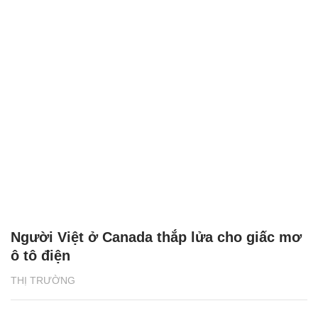
Người Việt ở Canada thắp lửa cho giấc mơ
ô tô điện
THỊ TRƯỜNG