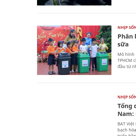
NHỊP SỐ
Phân 
sữa
Mô hình 
TPHCM ch
đầu từ n
NHỊP SỐ
Tổng 
Nam: 
BAT Việt
bạch hóa
triển bề