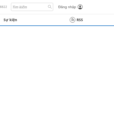
18822
Đăng nhập
Sự kiện
RSS