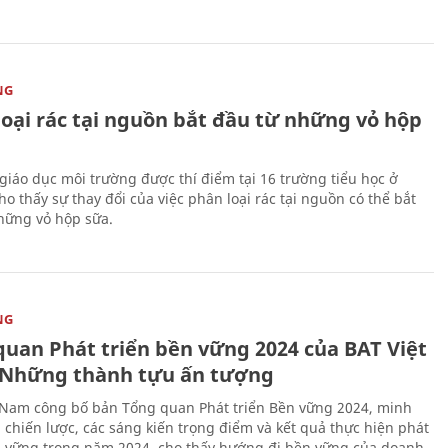
NG
loại rác tại nguồn bắt đầu từ những vỏ hộp
giáo dục môi trường được thí điểm tại 16 trường tiểu học ở
o thấy sự thay đổi của việc phân loại rác tại nguồn có thể bắt
hững vỏ hộp sữa.
NG
quan Phát triển bền vững 2024 của BAT Việt
Những thành tựu ấn tượng
 Nam công bố bản Tổng quan Phát triển Bền vững 2024, minh
 chiến lược, các sáng kiến trọng điểm và kết quả thực hiện phát
n vững trong năm 2024, cho thấy hướng đi bền vững của doanh