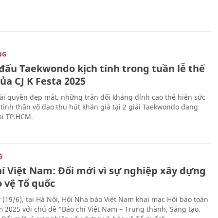
NG
 đấu Taekwondo kịch tính trong tuần lễ thể
ủa CJ K Festa 2025
i quyền đẹp mắt, những trận đối kháng đỉnh cao thể hiện sức
tinh thần võ đạo thu hút khán giả tại 2 giải Taekwondo đang
tại TP.HCM.
G
hí Việt Nam: Đổi mới vì sự nghiệp xây dựng
o vệ Tổ quốc
 (19/6), tại Hà Nội, Hội Nhà báo Việt Nam khai mạc Hội báo toàn
 2025 với chủ đề “Báo chí Việt Nam – Trung thành, Sáng tạo,