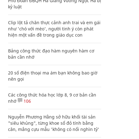
Phó Đoàn ĐBQH Hà Giang Vương Ngọc Hà bị
kỷ luật
Clip lột tả chân thực cảnh anh trai và em gái
như 'chó với mèo', người tinh ý còn phát
hiện một vấn đề trong giáo dục con
Bảng công thức đạo hàm nguyên hàm cơ
bản cần nhớ
20 số điện thoại ma ám bạn không bao giờ
nên gọi
Các công thức hóa học lớp 8, 9 cơ bản cần
nhớ
106
Nguyễn Phương Hằng sở hữu khối tài sản
"siêu khủng", từng khoe sổ đỏ tính bằng
cân, mắng cựu mẫu 'không có nổi nghìn tỷ'