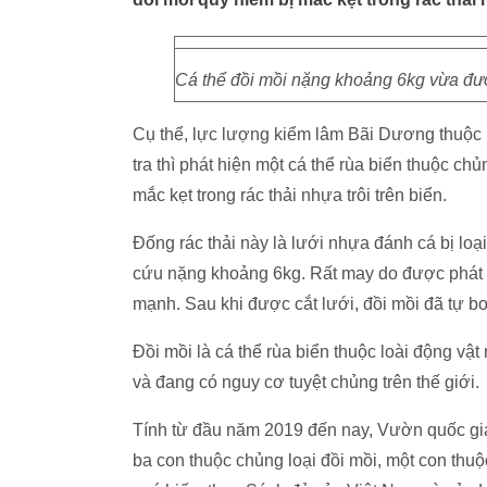
Cá thể đồi mồi nặng khoảng 6kg vừa đượ
Cụ thể, lực lượng kiểm lâm Bãi Dương thuộc
tra thì phát hiện một cá thể rùa biển thuộc ch
mắc kẹt trong rác thải nhựa trôi trên biển.
Đống rác thải này là lưới nhựa đánh cá bị loạ
cứu nặng khoảng 6kg. Rất may do được phát hi
mạnh. Sau khi được cắt lưới, đồi mồi đã tự bơ
Đồi mồi là cá thể rùa biển thuộc loài động vậ
và đang có nguy cơ tuyệt chủng trên thế giới.
Tính từ đầu năm 2019 đến nay, Vườn quốc gia
ba con thuộc chủng loại đồi mồi, một con thuộ