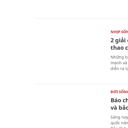
NHỊP SỐ
2 giải
thao c
Những bà
mạnh và 
diễn ra 
ĐỜI SỐN
Báo c
và bả
Sáng nay
quốc năm