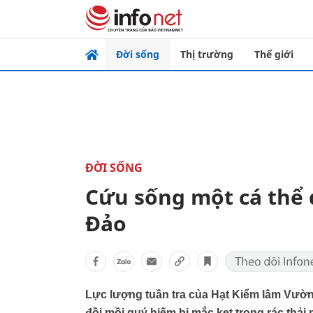
Đời sống
Thị trường
Thế giới
ĐỜI SỐNG
Cứu sống một cá thể 
Đảo
Lực lượng tuần tra của Hạt Kiểm lâm Vườn
đồi mồi quý hiếm bị mắc kẹt trong rác thải