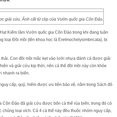
c giải cứu. Ảnh cắt từ clip của Vườn quốc gia Côn Đảo.
 Hạt Kiểm lâm Vườn quốc gia Côn Đảo trong khi đang tuần
ủng loại Đồi mồi (tên khoa học là Eretmochelysimbricata), bị
i thải. Con đồi mồi mắc kẹt vào lưới nhựa đánh cá được giải
ện và giải cứu kịp thời, nên cá thể đồi mồi này còn khỏe
i nhanh ra biển.
t nguy cấp, quý, hiếm được ưu tiên bảo vệ, nằm trong Sách đỏ
 Côn Đảo đã giải cứu được bốn cá thể rùa biển, trong đó có
c chủng loại vích. Cả 4 cá thể này đều thuộc nhóm nguy cấp,