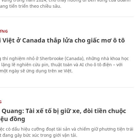
ang tiến triển theo chiều sâu.
ỜNG
 Việt ở Canada thắp lửa cho giấc mơ ô tô
 thí nghiệm nhỏ ở Sherbrooke (Canada), những nhà khoa học
lặng lẽ nghiên cứu pin, thuật toán và AI cho ô tô điện – với
 một ngày sẽ ứng dụng trên xe Việt.
G
Quang: Tài xế tố bị giữ xe, đòi tiền chuộc
riệu đồng
iệc có dấu hiệu cưỡng đoạt tài sản và chiếm giữ phương tiện trái
t đang gây bức xúc trong giới vận tải.