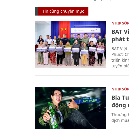
Tin cùng chuyên mục
NHỊP SỐ
BAT V
phát t
BAT Việt
Phước Ch
triển ki
tuyến bi
NHỊP SỐ
Bia T
động 
Thương h
dịch mùa