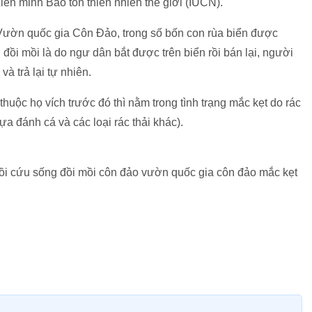
ên minh Bảo tồn thiên nhiên thế giới (IUCN).
ườn quốc gia Côn Đảo, trong số bốn con rùa biển được
đồi mồi là do ngư dân bắt được trên biển rồi bán lại, người
 trả lại tự nhiên.
uộc họ vích trước đó thì nằm trong tình trạng mắc kẹt do rác
ựa đánh cá và các loại rác thải khác).
 mồi cứu sống đồi mồi côn đảo vườn quốc gia côn đảo mắc kẹt