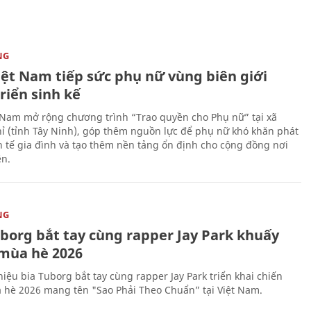
NG
iệt Nam tiếp sức phụ nữ vùng biên giới
riển sinh kế
 Nam mở rộng chương trình “Trao quyền cho Phụ nữ” tại xã
ỉ (tỉnh Tây Ninh), góp thêm nguồn lực để phụ nữ khó khăn phát
nh tế gia đình và tạo thêm nền tảng ổn định cho cộng đồng nơi
ên.
NG
uborg bắt tay cùng rapper Jay Park khuấy
mùa hè 2026
iệu bia Tuborg bắt tay cùng rapper Jay Park triển khai chiến
 hè 2026 mang tên "Sao Phải Theo Chuẩn” tại Việt Nam.