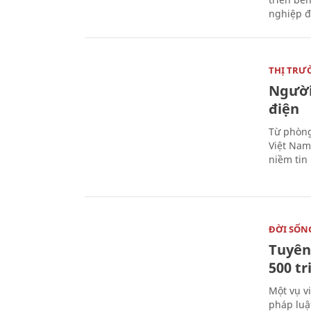
nghiệp đ
THỊ TRƯ
Người
điện
Từ phòng
Việt Nam 
niềm tin
ĐỜI SỐN
Tuyên 
500 t
Một vụ v
pháp luậ