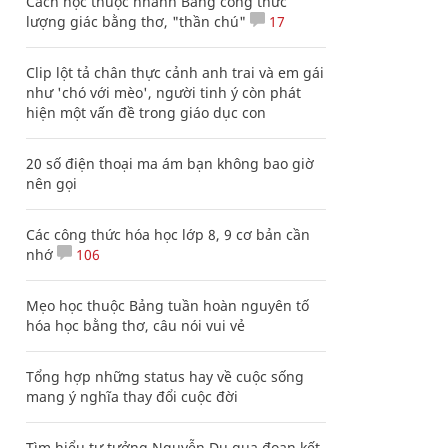
Cách học thuộc nhanh Bảng công thức
lượng giác bằng thơ, "thần chú"
17
Clip lột tả chân thực cảnh anh trai và em gái
như 'chó với mèo', người tinh ý còn phát
hiện một vấn đề trong giáo dục con
20 số điện thoại ma ám bạn không bao giờ
nên gọi
Các công thức hóa học lớp 8, 9 cơ bản cần
nhớ
106
Mẹo học thuộc Bảng tuần hoàn nguyên tố
hóa học bằng thơ, câu nói vui vẻ
Tổng hợp những status hay về cuộc sống
mang ý nghĩa thay đổi cuộc đời
Tìm hiểu tư tưởng Nguyễn Du qua đoạn kết