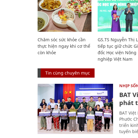
Chăm sóc sức khỏe cần
GS.TS Nguyễn Thị 
thực hiện ngay khi cơ thể
tiếp tục giữ chức 
còn khỏe
đốc Học viện Nông
nghiệp Việt Nam
Tin cùng chuyên mục
NHỊP SỐ
BAT V
phát t
BAT Việt
Phước Ch
triển ki
tuyến bi