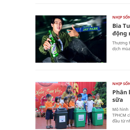
NHỊP SỐ
Bia T
động 
Thương h
dịch mùa
NHỊP SỐ
Phân 
sữa
Mô hình 
TPHCM ch
đầu từ n