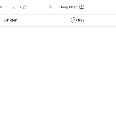
18822
Đăng nhập
Sự kiện
RSS