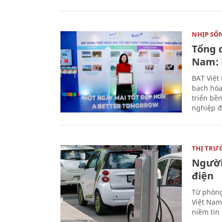
NHỊP SỐ
Tổng 
Nam: 
BAT Việt
bạch hóa
triển bề
nghiệp đ
THỊ TRƯ
Người
điện
Từ phòng
Việt Nam 
niềm tin