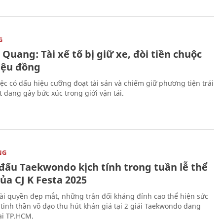
G
Quang: Tài xế tố bị giữ xe, đòi tiền chuộc
riệu đồng
iệc có dấu hiệu cưỡng đoạt tài sản và chiếm giữ phương tiện trái
t đang gây bức xúc trong giới vận tải.
NG
 đấu Taekwondo kịch tính trong tuần lễ thể
ủa CJ K Festa 2025
i quyền đẹp mắt, những trận đối kháng đỉnh cao thể hiện sức
tinh thần võ đạo thu hút khán giả tại 2 giải Taekwondo đang
tại TP.HCM.