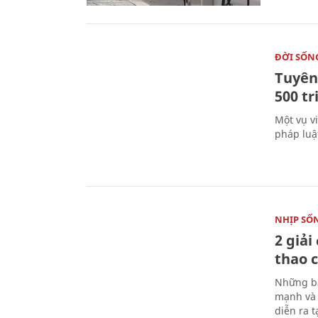
ĐỜI SỐN
Tuyên 
500 t
Một vụ v
pháp luậ
NHỊP SỐ
2 giải
thao c
Những bà
mạnh và 
diễn ra 