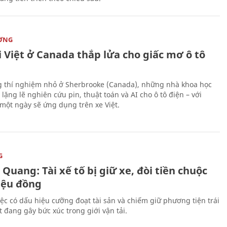
ỜNG
 Việt ở Canada thắp lửa cho giấc mơ ô tô
 thí nghiệm nhỏ ở Sherbrooke (Canada), những nhà khoa học
lặng lẽ nghiên cứu pin, thuật toán và AI cho ô tô điện – với
 một ngày sẽ ứng dụng trên xe Việt.
G
Quang: Tài xế tố bị giữ xe, đòi tiền chuộc
riệu đồng
iệc có dấu hiệu cưỡng đoạt tài sản và chiếm giữ phương tiện trái
t đang gây bức xúc trong giới vận tải.