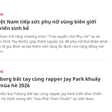
NG
iệt Nam tiếp sức phụ nữ vùng biên giới
riển sinh kế
 Nam mở rộng chương trình “Trao quyền cho Phụ nữ” tại xã
ỉ (tỉnh Tây Ninh), góp thêm nguồn lực để phụ nữ khó khăn phát
nh tế gia đình và tạo thêm nền tảng ổn định cho cộng đồng nơi
ên.
NG
uborg bắt tay cùng rapper Jay Park khuấy
mùa hè 2026
iệu bia Tuborg bắt tay cùng rapper Jay Park triển khai chiến
 hè 2026 mang tên "Sao Phải Theo Chuẩn” tại Việt Nam.