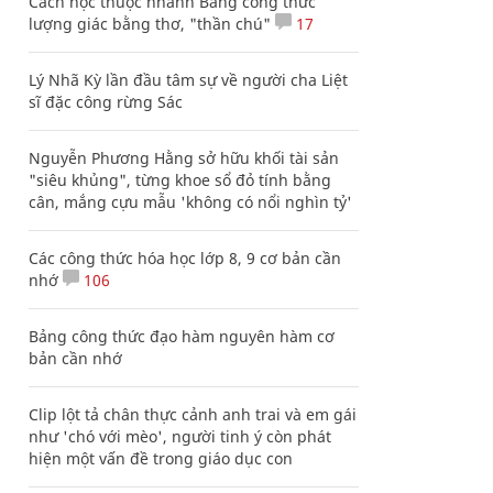
Cách học thuộc nhanh Bảng công thức
lượng giác bằng thơ, "thần chú"
17
Lý Nhã Kỳ lần đầu tâm sự về người cha Liệt
sĩ đặc công rừng Sác
Nguyễn Phương Hằng sở hữu khối tài sản
"siêu khủng", từng khoe sổ đỏ tính bằng
cân, mắng cựu mẫu 'không có nổi nghìn tỷ'
Các công thức hóa học lớp 8, 9 cơ bản cần
nhớ
106
Bảng công thức đạo hàm nguyên hàm cơ
bản cần nhớ
Clip lột tả chân thực cảnh anh trai và em gái
như 'chó với mèo', người tinh ý còn phát
hiện một vấn đề trong giáo dục con