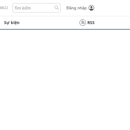
18822
Đăng nhập
Sự kiện
RSS