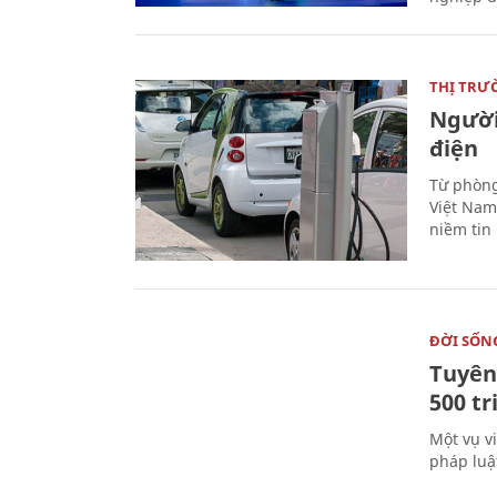
THỊ TRƯ
Người
điện
Từ phòng
Việt Nam 
niềm tin
ĐỜI SỐN
Tuyên 
500 t
Một vụ v
pháp luậ