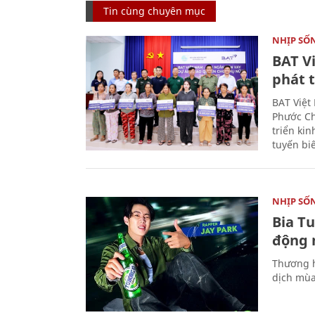
Tin cùng chuyên mục
NHỊP SỐ
BAT V
phát t
BAT Việt
Phước Ch
triển ki
tuyến bi
NHỊP SỐ
Bia T
động 
Thương h
dịch mùa