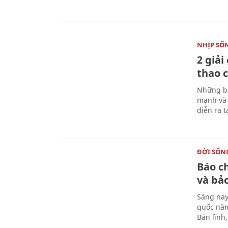
NHỊP SỐ
2 giải
thao c
Những bà
mạnh và 
diễn ra 
ĐỜI SỐN
Báo c
và bả
Sáng nay
quốc năm
Bản lĩnh