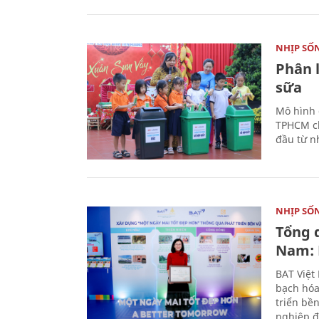
NHỊP SỐ
Phân 
sữa
Mô hình 
TPHCM ch
đầu từ n
NHỊP SỐ
Tổng 
Nam: 
BAT Việt
bạch hóa
triển bề
nghiệp đ