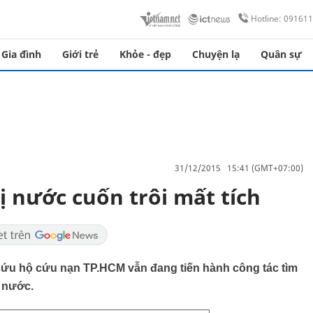
Hotline: 09161
Gia đình
Giới trẻ
Khỏe - đẹp
Chuyện lạ
Quân sự
31/12/2015 15:41 (GMT+07:00)
ị nước cuốn trôi mất tích
 cứu hộ cứu nạn TP.HCM vẫn đang tiến hành công tác tìm
 nước.