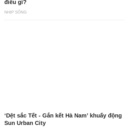
điều gì?
NHỊP SỐNG
‘Dệt sắc Tết - Gắn kết Hà Nam’ khuấy động
Sun Urban City