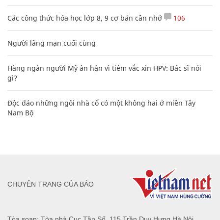
Các công thức hóa học lớp 8, 9 cơ bản cần nhớ
106
Người lãng mạn cuối cùng
Hàng ngàn người Mỹ ân hận vì tiêm vắc xin HPV: Bác sĩ nói
gì?
Độc đáo những ngôi nhà cổ có một không hai ở miền Tây
Nam Bộ
CHUYÊN TRANG CỦA BÁO
Tòa soạn: Tòa nhà Cục Tần Số, 115 Trần Duy Hưng Hà Nội