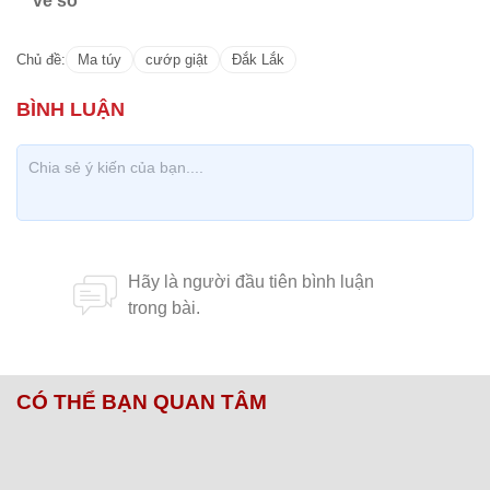
vé số
Chủ đề:
Ma túy
cướp giật
Đắk Lắk
CÓ THỂ BẠN QUAN TÂM