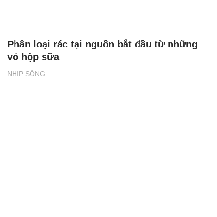
Phân loại rác tại nguồn bắt đầu từ những
vỏ hộp sữa
NHỊP SỐNG