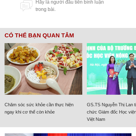
CÓ THỂ BẠN QUAN TÂM
Chăm sóc sức khỏe cần thực hiện
GS.TS Nguyễn Thị Lan ti
ngay khi cơ thể còn khỏe
chức Giám đốc Học viện
Việt Nam