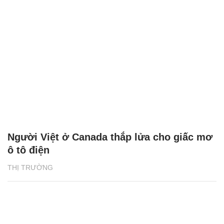
Người Việt ở Canada thắp lửa cho giấc mơ
ô tô điện
THỊ TRƯỜNG