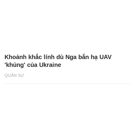
Khoảnh khắc lính dù Nga bắn hạ UAV
'khủng' của Ukraine
QUÂN SỰ