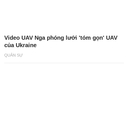
Video UAV Nga phóng lưới 'tóm gọn' UAV
của Ukraine
QUÂN SỰ