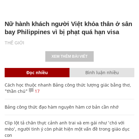
Nữ hành khách người Việt khỏa thân ở sân
bay Philippines vì bị phạt quá hạn visa
THẾ GIỚI
XEM THÊM BÀI VIẾT
Đọc nhiều
Bình luận nhiều
Cách học thuộc nhanh Bảng công thức lượng giác bằng thơ,
"thần chú"
17
Bảng công thức đạo hàm nguyên hàm cơ bản cần nhớ
Clip lột tả chân thực cảnh anh trai và em gái như 'chó với
mèo', người tinh ý còn phát hiện một vấn đề trong giáo dục
con