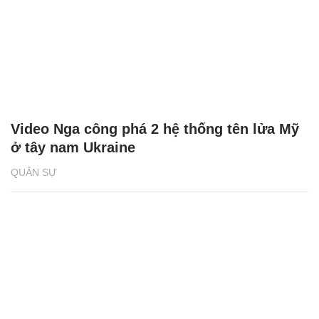
Video Nga công phá 2 hệ thống tên lửa Mỹ
ở tây nam Ukraine
QUÂN SỰ