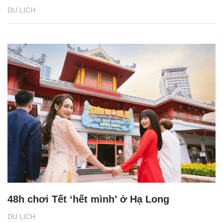
DU LỊCH
48h chơi Tết ‘hết mình’ ở Hạ Long
DU LỊCH