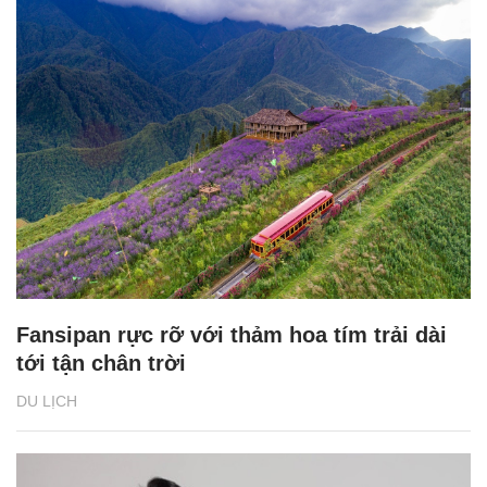
Fansipan rực rỡ với thảm hoa tím trải dài
tới tận chân trời
DU LỊCH