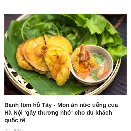
Bánh tôm hồ Tây - Món ăn nức tiếng của
Hà Nội 'gây thương nhớ' cho du khách
quốc tế
DU LỊCH