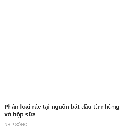
Phân loại rác tại nguồn bắt đầu từ những
vỏ hộp sữa
NHỊP SỐNG