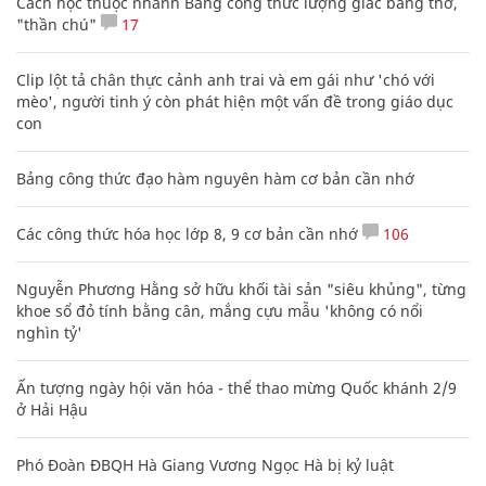
Cách học thuộc nhanh Bảng công thức lượng giác bằng thơ,
"thần chú"
17
Clip lột tả chân thực cảnh anh trai và em gái như 'chó với
mèo', người tinh ý còn phát hiện một vấn đề trong giáo dục
con
Bảng công thức đạo hàm nguyên hàm cơ bản cần nhớ
Các công thức hóa học lớp 8, 9 cơ bản cần nhớ
106
Nguyễn Phương Hằng sở hữu khối tài sản "siêu khủng", từng
khoe sổ đỏ tính bằng cân, mắng cựu mẫu 'không có nổi
nghìn tỷ'
Ấn tượng ngày hội văn hóa - thể thao mừng Quốc khánh 2/9
ở Hải Hậu
Phó Đoàn ĐBQH Hà Giang Vương Ngọc Hà bị kỷ luật