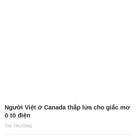
Người Việt ở Canada thắp lửa cho giấc mơ
ô tô điện
THỊ TRƯỜNG