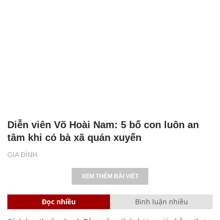
Diễn viên Võ Hoài Nam: 5 bố con luôn an
tâm khi có bà xã quán xuyến
GIA ĐÌNH
XEM THÊM BÀI VIẾT
Đọc nhiều
Bình luận nhiều