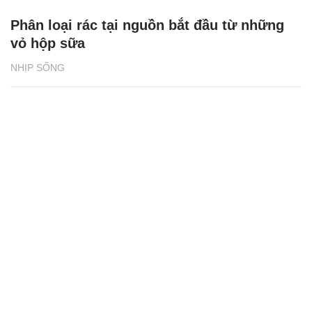
Phân loại rác tại nguồn bắt đầu từ những
vỏ hộp sữa
NHỊP SỐNG