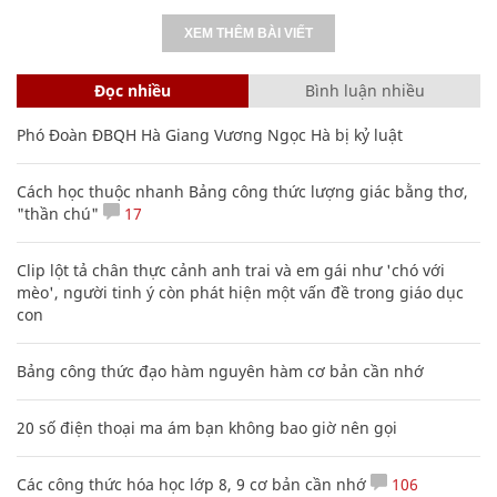
XEM THÊM BÀI VIẾT
Đọc nhiều
Bình luận nhiều
Phó Đoàn ĐBQH Hà Giang Vương Ngọc Hà bị kỷ luật
Cách học thuộc nhanh Bảng công thức lượng giác bằng thơ,
"thần chú"
17
Clip lột tả chân thực cảnh anh trai và em gái như 'chó với
mèo', người tinh ý còn phát hiện một vấn đề trong giáo dục
con
Bảng công thức đạo hàm nguyên hàm cơ bản cần nhớ
20 số điện thoại ma ám bạn không bao giờ nên gọi
Các công thức hóa học lớp 8, 9 cơ bản cần nhớ
106