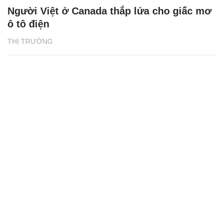
Người Việt ở Canada thắp lửa cho giấc mơ
ô tô điện
THỊ TRƯỜNG