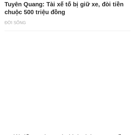
Tuyên Quang: Tài xế tố bị giữ xe, đòi tiền
chuộc 500 triệu đồng
ĐỜI SỐNG