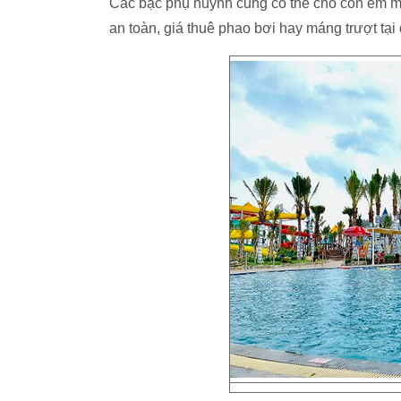
Các bậc phụ huynh cũng có thể cho con em mì
an toàn, giá thuê phao bơi hay máng trượt tại 