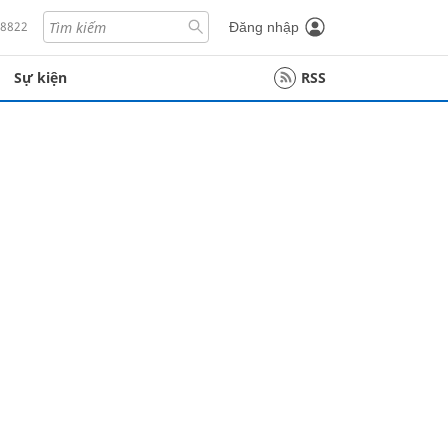
18822
Đăng nhập
Sự kiện
RSS