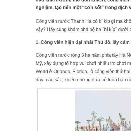
nghiệm, tạo nên một “cơn sốt” trong dịch vụ 
Công viên nước Thanh Hà có bí kíp gì mà khô
vậy? Hãy cùng khám phá bộ ba "bí kíp" dưới 
1. Công viên
hiện đại nhất Thủ đô
, lấy cảm
Công viên nước rộng 3 ha nằm phía tây Hà Nội 
Mỹ, xây dựng tổ hợp vui chơi nhiều trò chơi
World ở Orlando, Florida, là công viên thứ ha
đầy màu sắc, khiến những đứa trẻ luôn bận r