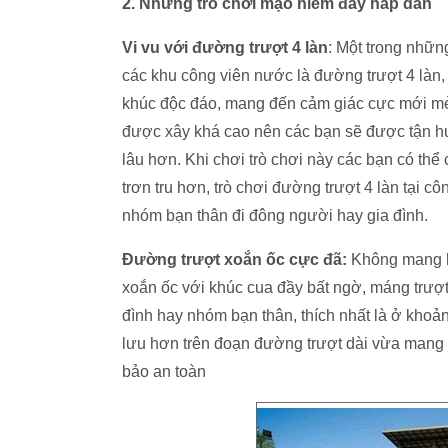
2. Những trò chơi mạo hiểm đầy hấp dẫn
Vi vu với đường trượt 4 làn
: Một trong nhữn
các khu công viên nước là đường trượt 4 làn,
khúc độc đáo, mang đến cảm giác cực mới mẻ, 
được xây khá cao nên các bạn sẽ được tận hư
lâu hơn. Khi chơi trò chơi này các bạn có thể
trơn tru hơn, trò chơi đường trượt 4 làn tại
nhóm bạn thân đi đông người hay gia đình.
Đường trượt xoắn ốc cực đã:
Không mang hì
xoắn ốc với khúc cua đầy bất ngờ, máng trượt 
đình hay nhóm bạn thân, thích nhất là ở kho
lưu hơn trên đoạn đường trượt dài vừa mang 
bảo an toàn