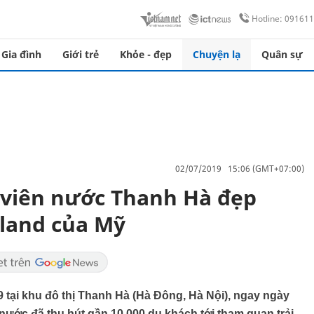
Hotline: 09161
Gia đình
Giới trẻ
Khỏe - đẹp
Chuyện lạ
Quân sự
02/07/2019 15:06 (GMT+07:00)
viên nước Thanh Hà đẹp
land của Mỹ
tại khu đô thị Thanh Hà (Hà Đông, Hà Nội), ngay ngày
ước đã thu hút gần 10.000 du khách tới tham quan trải