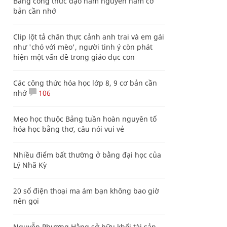
Bảng công thức đạo hàm nguyên hàm cơ
bản cần nhớ
Clip lột tả chân thực cảnh anh trai và em gái
như 'chó với mèo', người tinh ý còn phát
hiện một vấn đề trong giáo dục con
Các công thức hóa học lớp 8, 9 cơ bản cần
nhớ
106
Mẹo học thuộc Bảng tuần hoàn nguyên tố
hóa học bằng thơ, câu nói vui vẻ
Nhiều điểm bất thường ở bằng đại học của
Lý Nhã Kỳ
20 số điện thoại ma ám bạn không bao giờ
nên gọi
Nguyễn Phương Hằng sở hữu khối tài sản