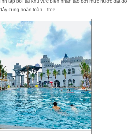
nh tập bơi tại khu vực biển nhân tạo bởi mức nước đạt độ
đây cũng hoàn toàn... free!