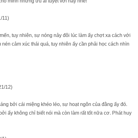
cho mình những ưu ái tuyệt vời này nhé!
/11)
n, tuy nhiên, sự nóng nảy đôi lúc làm ấy chợt xa cách với
nén cảm xúc thái quá, tuy nhiên ấy cần phải học cách nhìn
21/12)
áng bởi cái miệng khéo léo, sự hoạt ngôn của đằng ấy đó.
i ấy không chỉ biết nói mà còn làm rất tốt nữa cơ. Phát huy