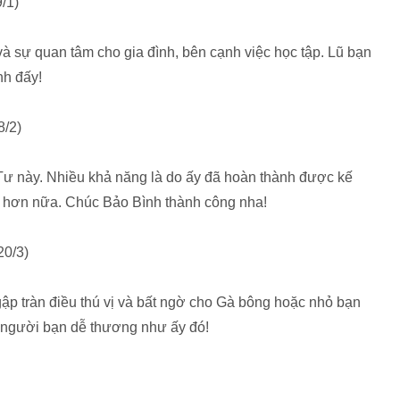
/1)
và sự quan tâm cho gia đình, bên cạnh việc học tập. Lũ bạn
nh đấy!
8/2)
 Tư này. Nhiều khả năng là do ấy đã hoàn thành được kế
i hơn nữa. Chúc Bảo Bình thành công nha!
20/3)
gập tràn điều thú vị và bất ngờ cho Gà bông hoặc nhỏ bạn
t người bạn dễ thương như ấy đó!