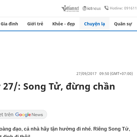
Hotline: 09161
Gia đình
Giới trẻ
Khỏe - đẹp
Chuyện lạ
Quân sự
27/09/2017 09:50 (GMT+07:00)
 27/: Song Tử, đừng chần
oàng đạo, cả nhà hãy tận hưởng đi nhé. Riêng Song Tử,
 định đi thôi!