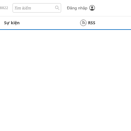
18822
Đăng nhập
Sự kiện
RSS