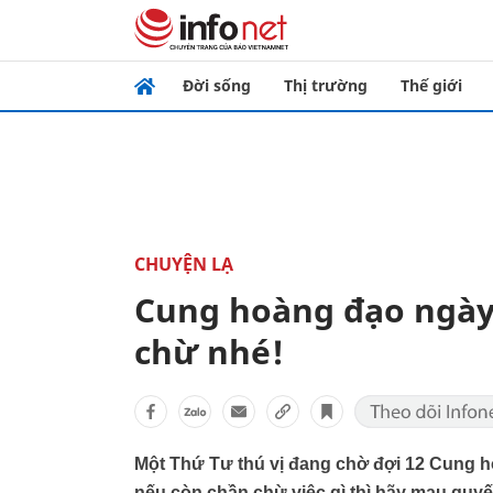
Đời sống
Thị trường
Thế giới
CHUYỆN LẠ
Cung hoàng đạo ngày
chừ nhé!
Một Thứ Tư thú vị đang chờ đợi 12 Cung h
nếu còn chần chừ việc gì thì hãy mau quyết