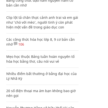
Bảng công thức đạo hàm nguyên hàm cơ
bản cần nhớ
Clip lột tả chân thực cảnh anh trai và em gái
như 'chó với mèo', người tinh ý còn phát
hiện một vấn đề trong giáo dục con
Các công thức hóa học lớp 8, 9 cơ bản cần
nhớ
106
Mẹo học thuộc Bảng tuần hoàn nguyên tố
hóa học bằng thơ, câu nói vui vẻ
Nhiều điểm bất thường ở bằng đại học của
Lý Nhã Kỳ
20 số điện thoại ma ám bạn không bao giờ
nên gọi
Nguyễn Phương Hằng sở hữu khối tài sản