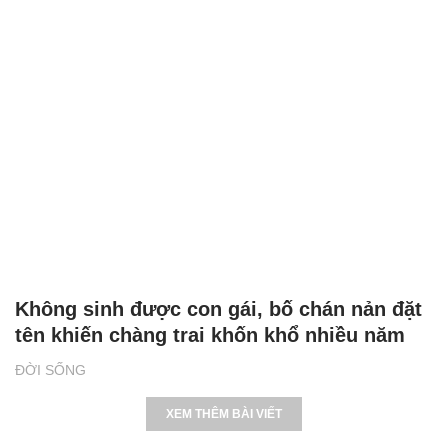
Không sinh được con gái, bố chán nản đặt
tên khiến chàng trai khốn khổ nhiều năm
ĐỜI SỐNG
XEM THÊM BÀI VIẾT