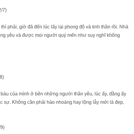
/7)
hì phải, giờ đã đến lúc lấy lại phong độ và tinh thần rồi. Nhà
đáng yêu và được mọi người quý mến như suy nghĩ không
8)
 báu của mình ở bên những người thân yêu, lúc ấy, đằng ấy
ực sự. Không cần phải hào nhoáng hay lộng lẫy mới là đẹp,
9)