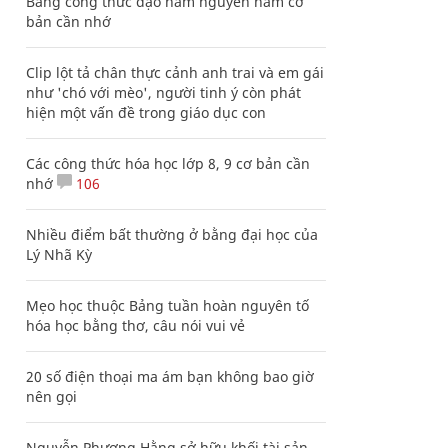
Bảng công thức đạo hàm nguyên hàm cơ
bản cần nhớ
Clip lột tả chân thực cảnh anh trai và em gái
như 'chó với mèo', người tinh ý còn phát
hiện một vấn đề trong giáo dục con
Các công thức hóa học lớp 8, 9 cơ bản cần
nhớ
106
Nhiều điểm bất thường ở bằng đại học của
Lý Nhã Kỳ
Mẹo học thuộc Bảng tuần hoàn nguyên tố
hóa học bằng thơ, câu nói vui vẻ
20 số điện thoại ma ám bạn không bao giờ
nên gọi
Nguyễn Phương Hằng sở hữu khối tài sản