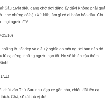
Thứ Sáu tuyệt diệu đang chờ đợi đằng ấy đấy! Không phải quá
ười nhé những cô/cậu Xử Nữ, làm gì có ai hoàn hảo đâu. Chỉ
ới mọi người đó!
-23/10)
 những lời tốt đẹp và điều ý nghĩa do một người bạn nào đó
ếu lũ cạ cứng, những người bạn tốt. Họ sẽ khiến cậu thêm
Bình!
1/11)
ôi chút vào Thứ Sáu như đạp xe gần nhà, chiêu đãi tên cạ
ích. Chà, sẽ rất thú vị đó!