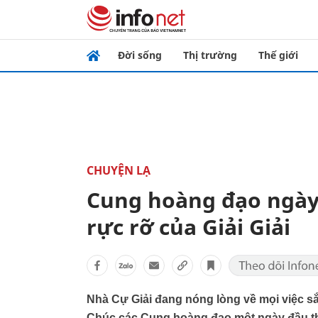
Đời sống
Thị trường
Thế giới
CHUYỆN LẠ
Cung hoàng đạo ngày
rực rỡ của Giải Giải
Nhà Cự Giải đang nóng lòng về mọi việc sắ
Chúc các Cung hoàng đạo một ngày đầu th