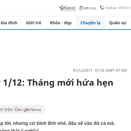
Hotline: 09161
Gia đình
Giới trẻ
Khỏe - đẹp
Chuyện lạ
Quân sự
01/12/2017 07:26 (GMT+07:00)
 1/12: Tháng mới hứa hẹn
p tới, nhưng cứ bình tĩnh nhé, đâu sẽ vào đó cả mà.
áng thật ý nghĩa!