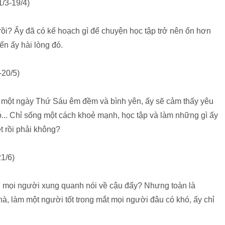
/3-19/4)
ồi? Ấy đã có kế hoạch gì để chuyện học tập trở nên ổn hơn
n ấy hài lòng đó.
-20/5)
một ngày Thứ Sáu êm đềm và bình yên, ấy sẽ cảm thấy yêu
 đó... Chỉ sống một cách khoẻ mạnh, học tập và làm những gì ấy
ệt rồi phải không?
1/6)
ì mọi người xung quanh nói về cậu đấy? Nhưng toàn là
hà, làm một người tốt trong mắt mọi người đâu có khó, ấy chỉ