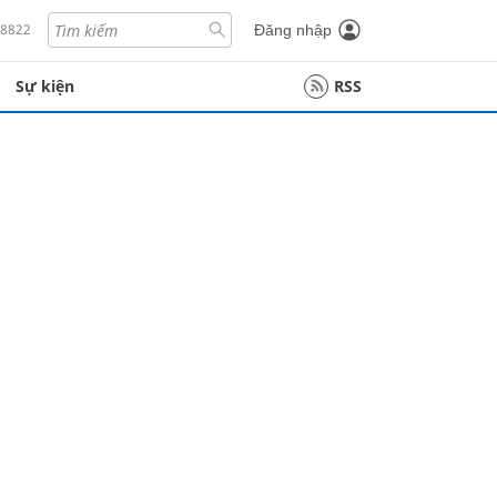
18822
Đăng nhập
Sự kiện
RSS