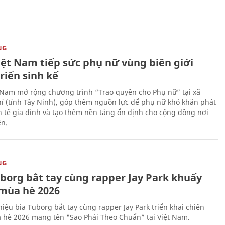
NG
iệt Nam tiếp sức phụ nữ vùng biên giới
riển sinh kế
 Nam mở rộng chương trình “Trao quyền cho Phụ nữ” tại xã
ỉ (tỉnh Tây Ninh), góp thêm nguồn lực để phụ nữ khó khăn phát
nh tế gia đình và tạo thêm nền tảng ổn định cho cộng đồng nơi
ên.
NG
uborg bắt tay cùng rapper Jay Park khuấy
mùa hè 2026
iệu bia Tuborg bắt tay cùng rapper Jay Park triển khai chiến
 hè 2026 mang tên "Sao Phải Theo Chuẩn” tại Việt Nam.