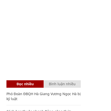
Đọc nhiều
Bình luận nhiều
Phó Đoàn ĐBQH Hà Giang Vương Ngọc Hà bị
kỷ luật