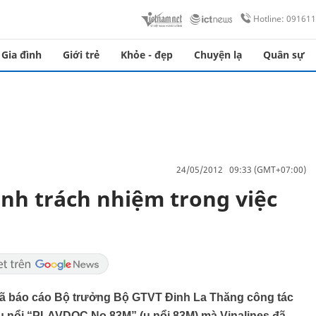
Hotline: 09161
Gia đình
Giới trẻ
Khỏe - đẹp
Chuyện lạ
Quân sự
24/05/2012 09:33 (GMT+07:00)
ình trách nhiệm trong việc
đã báo cáo Bộ trưởng Bộ GTVT Đinh La Thăng công tác
t ụ nổi “PLAVDOC No.83M” (ụ nổi 83M) mà Vinalines đã