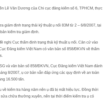
iên Lê Văn Dương của Chi cục đăng kiểm số 6, TPHCM, thực
giám định trạng thái kỹ thuật ụ nổi 83M từ 2 – 6/8/2007, tại
bản kiểm tra giám định.
đề nghị Cục thẩm định trạng thái kỹ thuật ụ nổi. Căn cứ vào
7, Cục Đăng kiểm Việt Nam có văn bản số 858/ĐKVN về thẩm
s.
07SG và văn bản số 858/ĐKVN, Cục Đăng kiểm Việt Nam đánh
 tháng 8/2007, ụ cơ bản vẫn đáp ứng các quy định về an toàn
ặng 16.500 tấn.
 về kiểm tra hàng năm nên ụ đã bị mất hiệu lực. Đồng thời
sửa chữa thường xuyên, nên tại thời điểm kiểm tra ụ có