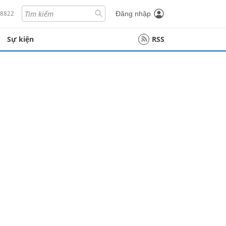
18822
Đăng nhập
Sự kiện
RSS