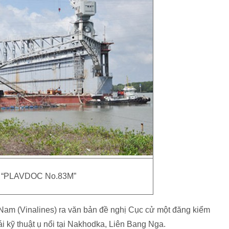
i “PLAVDOC No.83M”
Nam (Vinalines) ra văn bản đề nghị Cục cử một đăng kiểm
ái kỹ thuật ụ nổi tại Nakhodka, Liên Bang Nga.