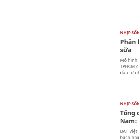
NHỊP SỐ
Phân 
sữa
Mô hình 
TPHCM ch
đầu từ n
NHỊP SỐ
Tổng 
Nam: 
BAT Việt
bạch hóa