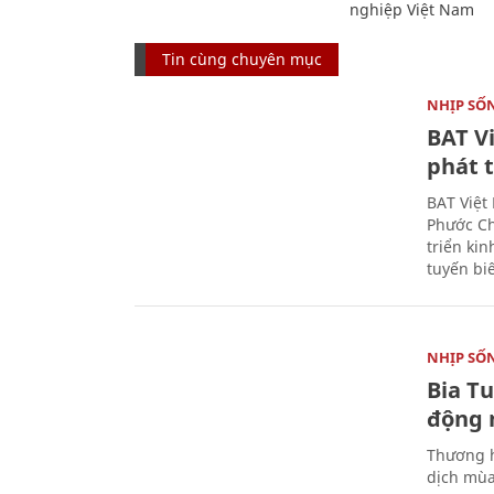
nghiệp Việt Nam
Tin cùng chuyên mục
NHỊP SỐ
BAT V
phát t
BAT Việt
Phước Ch
triển ki
tuyến bi
NHỊP SỐ
Bia T
động 
Thương h
dịch mùa