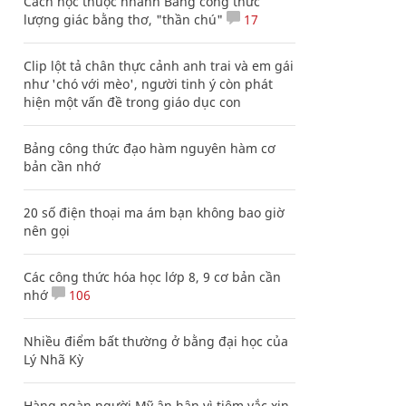
Cách học thuộc nhanh Bảng công thức
lượng giác bằng thơ, "thần chú"
17
Clip lột tả chân thực cảnh anh trai và em gái
như 'chó với mèo', người tinh ý còn phát
hiện một vấn đề trong giáo dục con
Bảng công thức đạo hàm nguyên hàm cơ
bản cần nhớ
20 số điện thoại ma ám bạn không bao giờ
nên gọi
Các công thức hóa học lớp 8, 9 cơ bản cần
nhớ
106
Nhiều điểm bất thường ở bằng đại học của
Lý Nhã Kỳ
Hàng ngàn người Mỹ ân hận vì tiêm vắc xin