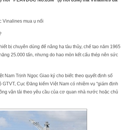
c Vinalines mua ụ nổi
?
hiết bị chuyên dùng để nâng hạ tàu thủy, chế tạo năm 1965
c nặng 25.000 tấn, nhưng do hao mòn kết cấu thép nên sức
t Nam Trịnh Ngọc Giao ký cho biết: theo quyết định số
 GTVT, Cục Đăng kiểm Việt Nam có nhiệm vụ “giám định
o thông vận tải theo yêu cầu của cơ quan nhà nước hoặc chủ