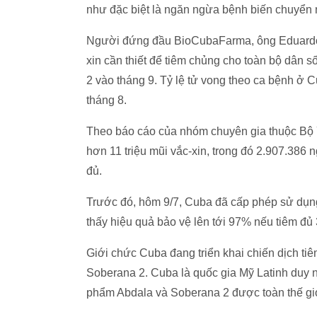
như đặc biệt là ngăn ngừa bệnh biến chuyển 
Người đứng đầu BioCubaFarma, ông Eduardo Ma
xin cần thiết để tiêm chủng cho toàn bộ dân s
2 vào tháng 9. Tỷ lệ tử vong theo ca bệnh ở 
tháng 8.
Theo báo cáo của nhóm chuyên gia thuộc Bộ Y
hơn 11 triệu mũi vắc-xin, trong đó 2.907.38
đủ.
Trước đó, hôm 9/7, Cuba đã cấp phép sử dụng
thấy hiệu quả bảo vệ lên tới 97% nếu tiêm đủ 3
Giới chức Cuba đang triển khai chiến dịch ti
Soberana 2. Cuba là quốc gia Mỹ Latinh duy n
phẩm Abdala và Soberana 2 được toàn thế gi