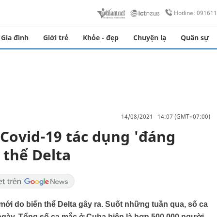
Hotline: 09161
Gia đình
Giới trẻ
Khỏe - đẹp
Chuyện lạ
Quân sự
14/08/2021 14:07 (GMT+07:00)
 Covid-19 tác dụng 'đáng
 thể Delta
mới do biến thể Delta gây ra. Suốt những tuần qua, số ca
ngày. Tổng số ca mắc ở Cuba hiện là hơn 500.000 người,