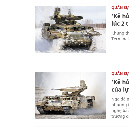
QUÂN S
'Kẻ h
lúc 2 
Khung th
Terminato
QUÂN S
'Kẻ h
của l
Nga đã p
phương t
nghệ bảo
trường đô