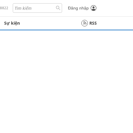
18822
Đăng nhập
Sự kiện
RSS