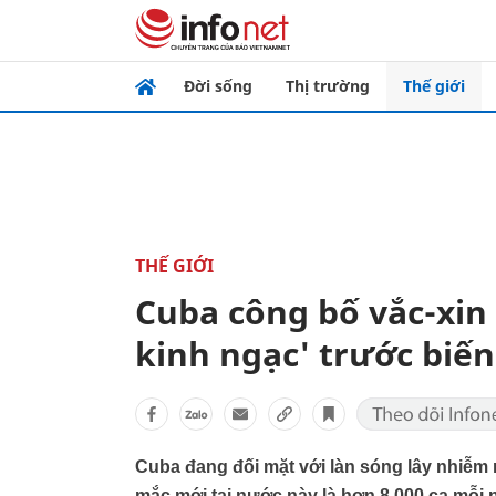
Đời sống
Thị trường
Thế giới
THẾ GIỚI
Cuba công bố vắc-xin
kinh ngạc' trước biến
Cuba đang đối mặt với làn sóng lây nhiễm 
mắc mới tại nước này là hơn 8.000 ca mỗi 