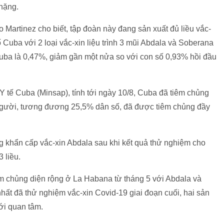
nặng.
rtinez cho biết, tập đoàn này đang sản xuất đủ liều vắc-
ố Cuba với 2 loại vắc-xin liệu trình 3 mũi Abdala và Soberana
Cuba là 0,47%, giảm gần một nửa so với con số 0,93% hồi đầu
 tế Cuba (Minsap), tính tới ngày 10/8, Cuba đã tiêm chủng
6 người, tương đương 25,5% dân số, đã được tiêm chủng đầy
 khẩn cấp vắc-xin Abdala sau khi kết quả thử nghiệm cho
 liều.
êm chủng diện rộng ở La Habana từ tháng 5 với Abdala và
hất đã thử nghiệm vắc-xin Covid-19 giai đoạn cuối, hai sản
ới quan tâm.