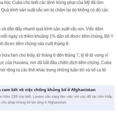
oa học Cuba cho biết các lệnh trừng phạt của Mỹ đã làm
. Quá trình sản xuất vắc-xin bị chậm lại do không có đủ các
à dần đẩy nhanh quá trình sản xuất vắc-xin. Việc tiêm
ứ mỗi ngày có thêm khoảng 1% dân số được tiêm chủng, Bộ Y
nh được tiêm chủng vào cuối tháng 8.
ứa hẹn cho thấy, từ tháng 6 đến tháng 7, tỷ lệ tử vong vì
c của Havana, nơi đã bắt đầu chiến dịch tiêm chủng. Cuba
ở rộng ra các tỉnh khác trong những tuần tới và số ca tử
 cam kết về việc chống khủng bố ở Afghanistan
 hôm 13/8 cho biết, London sẵn sàng làm việc với các đối tác trên khắp
 cho phép khủng bố lan rộng ở Afghanistan.