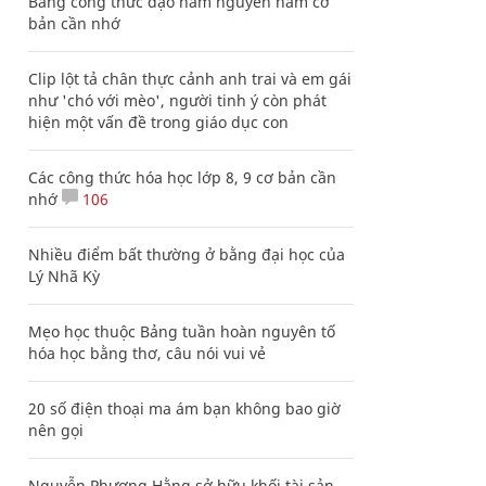
Bảng công thức đạo hàm nguyên hàm cơ
bản cần nhớ
Clip lột tả chân thực cảnh anh trai và em gái
như 'chó với mèo', người tinh ý còn phát
hiện một vấn đề trong giáo dục con
Các công thức hóa học lớp 8, 9 cơ bản cần
nhớ
106
Nhiều điểm bất thường ở bằng đại học của
Lý Nhã Kỳ
Mẹo học thuộc Bảng tuần hoàn nguyên tố
hóa học bằng thơ, câu nói vui vẻ
20 số điện thoại ma ám bạn không bao giờ
nên gọi
Nguyễn Phương Hằng sở hữu khối tài sản