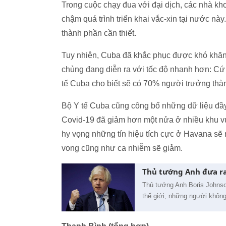
Trong cuộc chạy đua với đại dịch, các nhà kh
chậm quá trình triển khai vắc-xin tại nước này
thành phần cần thiết.
Tuy nhiên, Cuba đã khắc phục được khó khăn v
chủng đang diễn ra với tốc độ nhanh hơn: C
tế Cuba cho biết sẽ có 70% người trưởng thà
Bộ Y tế Cuba cũng công bố những dữ liệu đầy h
Covid-19 đã giảm hơn một nửa ở nhiều khu vự
hy vọng những tín hiệu tích cực ở Havana sẽ m
vong cũng như ca nhiễm sẽ giảm.
Thủ tướng Anh đưa ra
Thủ tướng Anh Boris Johnson
thế giới, những người không