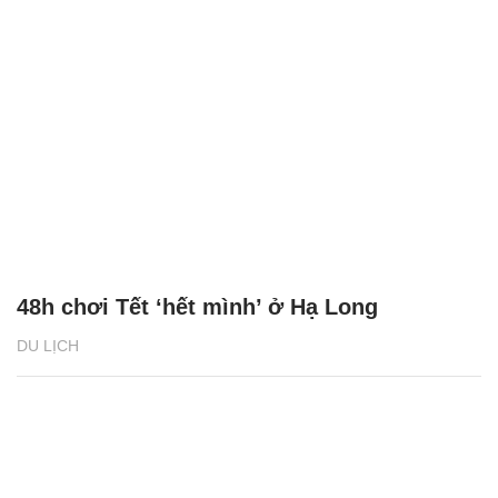
48h chơi Tết ‘hết mình’ ở Hạ Long
DU LỊCH