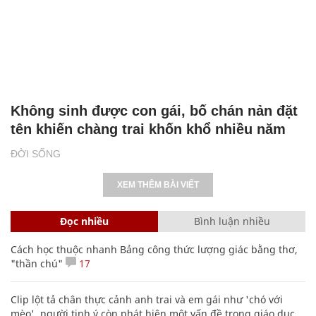
Không sinh được con gái, bố chán nản đặt
tên khiến chàng trai khốn khổ nhiều năm
ĐỜI SỐNG
XEM THÊM BÀI VIẾT
Đọc nhiều
Bình luận nhiều
Cách học thuộc nhanh Bảng công thức lượng giác bằng thơ,
"thần chú"
17
Clip lột tả chân thực cảnh anh trai và em gái như 'chó với
mèo', người tinh ý còn phát hiện một vấn đề trong giáo dục