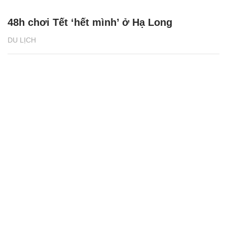
48h chơi Tết ‘hết mình’ ở Hạ Long
DU LỊCH