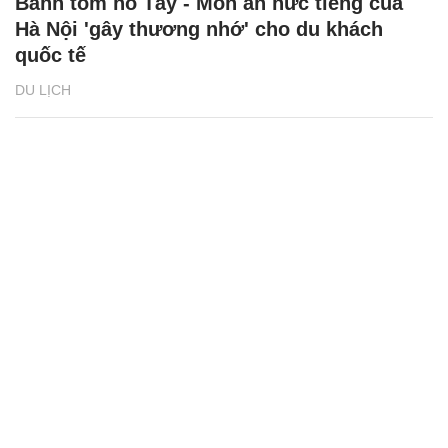
Bánh tôm hồ Tây - Món ăn nức tiếng của
Hà Nội 'gây thương nhớ' cho du khách
quốc tế
DU LỊCH