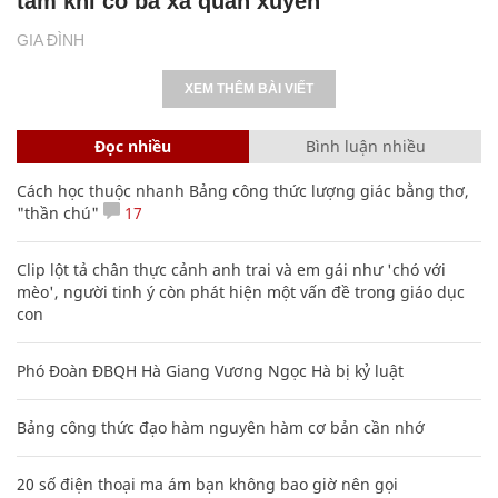
tâm khi có bà xã quán xuyến
GIA ĐÌNH
XEM THÊM BÀI VIẾT
Đọc nhiều
Bình luận nhiều
Cách học thuộc nhanh Bảng công thức lượng giác bằng thơ,
"thần chú"
17
Clip lột tả chân thực cảnh anh trai và em gái như 'chó với
mèo', người tinh ý còn phát hiện một vấn đề trong giáo dục
con
Phó Đoàn ĐBQH Hà Giang Vương Ngọc Hà bị kỷ luật
Bảng công thức đạo hàm nguyên hàm cơ bản cần nhớ
20 số điện thoại ma ám bạn không bao giờ nên gọi