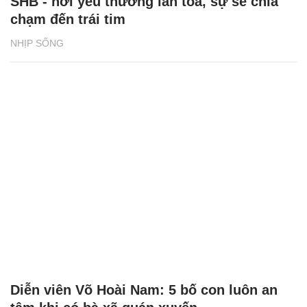
SHB - nơi yêu thương lan tỏa, sự sẻ chia
chạm đến trái tim
NHỊP SỐNG
Diễn viên Võ Hoài Nam: 5 bố con luôn an