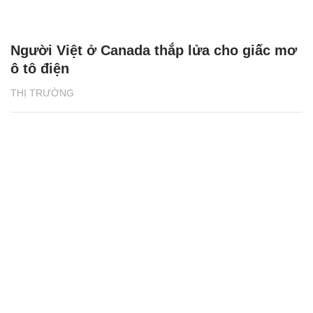
Người Việt ở Canada thắp lửa cho giấc mơ
ô tô điện
THỊ TRƯỜNG