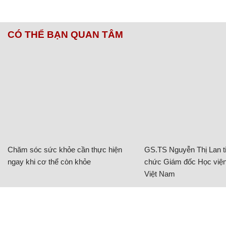
CÓ THỂ BẠN QUAN TÂM
Chăm sóc sức khỏe cần thực hiện
GS.TS Nguyễn Thị Lan ti
ngay khi cơ thể còn khỏe
chức Giám đốc Học viện
Việt Nam