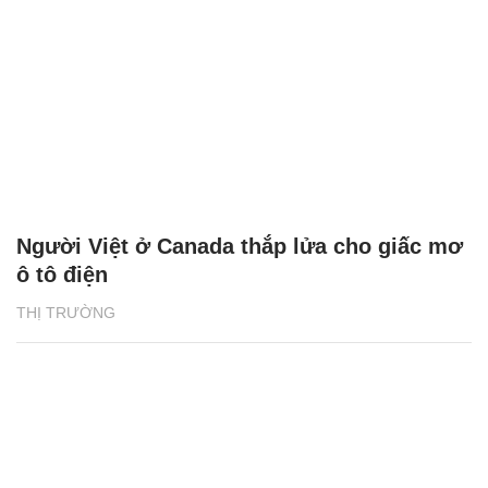
Người Việt ở Canada thắp lửa cho giấc mơ
ô tô điện
THỊ TRƯỜNG