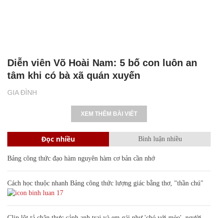
Diễn viên Võ Hoài Nam: 5 bố con luôn an
tâm khi có bà xã quán xuyến
GIA ĐÌNH
XEM THÊM BÀI VIẾT
Đọc nhiều
Bình luận nhiều
Bảng công thức đạo hàm nguyên hàm cơ bản cần nhớ
Cách học thuộc nhanh Bảng công thức lượng giác bằng thơ, "thần chú"
17
Clip lột tả chân thực cảnh anh trai và em gái như 'chó với mèo', người