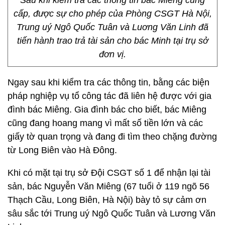
Sau khi kiểm tra các thông tin bác Miêng cung
cấp, được sự cho phép của Phòng CSGT Hà Nội,
Trung uý Ngô Quốc Tuân và Luơng Văn Linh đã
tiến hành trao trả tài sản cho bác Minh tại trụ sở
đơn vị.
Ngay sau khi kiểm tra các thông tin, bằng các biện
pháp nghiệp vụ tổ công tác đã liên hệ được với gia
đình bác Miêng. Gia đình bác cho biết, bác Miêng
cũng đang hoang mang vì mất số tiền lớn và các
giấy tờ quan trọng và đang đi tìm theo chặng đường
từ Long Biên vào Hà Đông.
Khi có mặt tại trụ sở Đội CSGT số 1 để nhận lại tài
sản, bác Nguyễn Văn Miêng (67 tuổi ở 119 ngõ 56
Thạch Cầu, Long Biên, Hà Nội) bày tỏ sự cảm ơn
sâu sắc tới Trung uý Ngô Quốc Tuân và Lương Văn