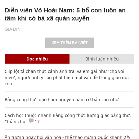
Diễn viên Võ Hoài Nam: 5 bố con luôn an
tâm khi có bà xã quán xuyến
GIA ĐÌNH
XEM THÊM BÀI VIẾT
Đọc nhiều
Bình luận nhiều
Clip lột tả chân thực cảnh anh trai và em gái như 'chó với
mèo', người tinh ý còn phát hiện một vấn đề trong giáo dục
con
Bảng công thức đạo hàm nguyên hàm cơ bản cần nhớ
Cách học thuộc nhanh Bảng công thức lượng giác bằng thơ,
"thần chú"
17
Ấn tượng ngày hội văn hóa - thể thao mừng Quốc khánh 2/9