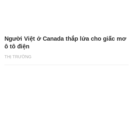
Người Việt ở Canada thắp lửa cho giấc mơ
ô tô điện
THỊ TRƯỜNG