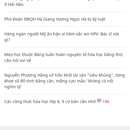
ở Hải Hậu
Phó Đoàn ĐBQH Hà Giang Vương Ngọc Hà bị kỷ luật
Hàng ngàn người Mỹ ân hận vì tiêm vắc xin HPV: Bác sĩ nói
gì?
Mẹo học thuộc Bảng tuần hoàn nguyên tố hóa học bằng thơ,
câu nói vui vẻ
Nguyễn Phương Hằng sở hữu khối tài sản "siêu khủng", từng
khoe sổ đỏ tính bằng cân, mắng cựu mẫu 'không có nổi
nghìn tỷ'
Các công thức hóa học lớp 8, 9 cơ bản cần nhớ
106