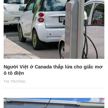
Người Việt ở Canada thắp lửa cho giấc mơ
ô tô điện
THỊ TRƯỜNG