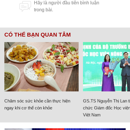
CÓ THỂ BẠN QUAN TÂM
Chăm sóc sức khỏe cần thực hiện
GS.TS Nguyễn Thị Lan ti
ngay khi cơ thể còn khỏe
chức Giám đốc Học viện
Việt Nam