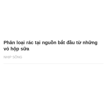
Phân loại rác tại nguồn bắt đầu từ những
vỏ hộp sữa
NHỊP SỐNG