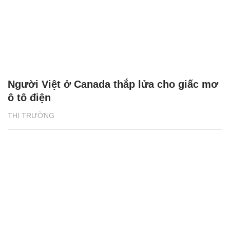
Người Việt ở Canada thắp lửa cho giấc mơ
ô tô điện
THỊ TRƯỜNG