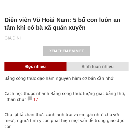
Diễn viên Võ Hoài Nam: 5 bố con luôn an
tâm khi có bà xã quán xuyến
GIA ĐÌNH
XEM THÊM BÀI VIẾT
Đọc nhiều
Bình luận nhiều
Bảng công thức đạo hàm nguyên hàm cơ bản cần nhớ
Cách học thuộc nhanh Bảng công thức lượng giác bằng thơ,
"thần chú"
17
Clip lột tả chân thực cảnh anh trai và em gái như 'chó với
mèo', người tinh ý còn phát hiện một vấn đề trong giáo dục
con