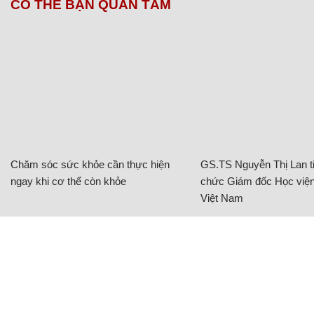
CÓ THỂ BẠN QUAN TÂM
Chăm sóc sức khỏe cần thực hiện
GS.TS Nguyễn Thị Lan ti
ngay khi cơ thể còn khỏe
chức Giám đốc Học viện
Việt Nam