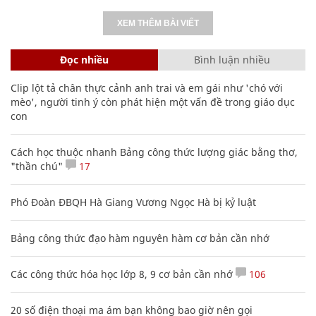
XEM THÊM BÀI VIẾT
Đọc nhiều
Bình luận nhiều
Clip lột tả chân thực cảnh anh trai và em gái như 'chó với
mèo', người tinh ý còn phát hiện một vấn đề trong giáo dục
con
Cách học thuộc nhanh Bảng công thức lượng giác bằng thơ,
"thần chú"
17
Phó Đoàn ĐBQH Hà Giang Vương Ngọc Hà bị kỷ luật
Bảng công thức đạo hàm nguyên hàm cơ bản cần nhớ
Các công thức hóa học lớp 8, 9 cơ bản cần nhớ
106
20 số điện thoại ma ám bạn không bao giờ nên gọi