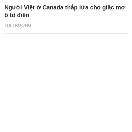
Người Việt ở Canada thắp lửa cho giấc mơ
ô tô điện
THỊ TRƯỜNG