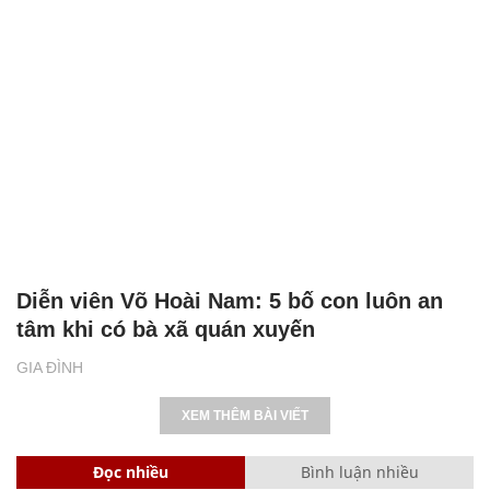
Diễn viên Võ Hoài Nam: 5 bố con luôn an
tâm khi có bà xã quán xuyến
GIA ĐÌNH
XEM THÊM BÀI VIẾT
Đọc nhiều
Bình luận nhiều