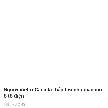
Người Việt ở Canada thắp lửa cho giấc mơ
ô tô điện
THỊ TRƯỜNG