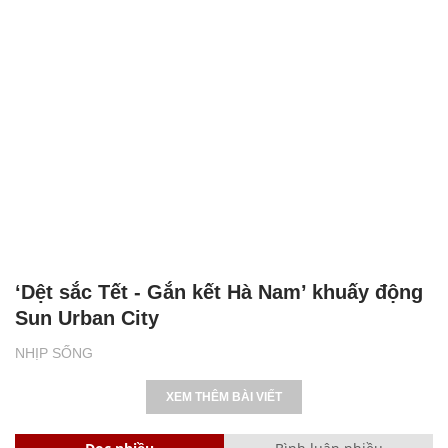
‘Dệt sắc Tết - Gắn kết Hà Nam’ khuấy động
Sun Urban City
NHỊP SỐNG
XEM THÊM BÀI VIẾT