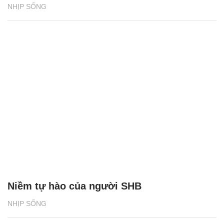
NHỊP SỐNG
Niềm tự hào của người SHB
NHỊP SỐNG