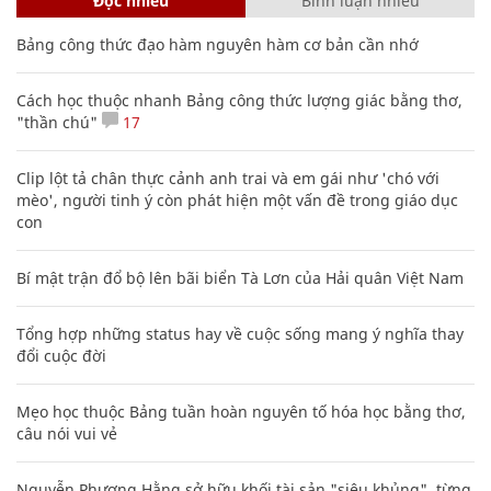
Đọc nhiều
Bình luận nhiều
Bảng công thức đạo hàm nguyên hàm cơ bản cần nhớ
Cách học thuộc nhanh Bảng công thức lượng giác bằng thơ,
"thần chú"
17
Clip lột tả chân thực cảnh anh trai và em gái như 'chó với
mèo', người tinh ý còn phát hiện một vấn đề trong giáo dục
con
Bí mật trận đổ bộ lên bãi biển Tà Lơn của Hải quân Việt Nam
Tổng hợp những status hay về cuộc sống mang ý nghĩa thay
đổi cuộc đời
Mẹo học thuộc Bảng tuần hoàn nguyên tố hóa học bằng thơ,
câu nói vui vẻ
Nguyễn Phương Hằng sở hữu khối tài sản "siêu khủng", từng