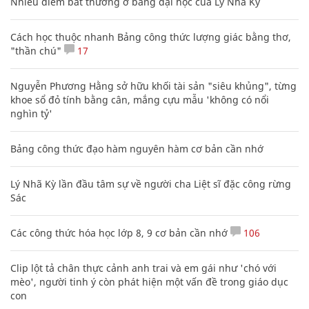
Nhiều điểm bất thường ở bằng đại học của Lý Nhã Kỳ
Cách học thuộc nhanh Bảng công thức lượng giác bằng thơ,
"thần chú"
17
Nguyễn Phương Hằng sở hữu khối tài sản "siêu khủng", từng
khoe sổ đỏ tính bằng cân, mắng cựu mẫu 'không có nổi
nghìn tỷ'
Bảng công thức đạo hàm nguyên hàm cơ bản cần nhớ
Lý Nhã Kỳ lần đầu tâm sự về người cha Liệt sĩ đặc công rừng
Sác
Các công thức hóa học lớp 8, 9 cơ bản cần nhớ
106
Clip lột tả chân thực cảnh anh trai và em gái như 'chó với
mèo', người tinh ý còn phát hiện một vấn đề trong giáo dục
con