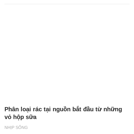
Phân loại rác tại nguồn bắt đầu từ những
vỏ hộp sữa
NHỊP SỐNG