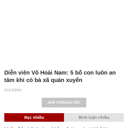
Diễn viên Võ Hoài Nam: 5 bố con luôn an
tâm khi có bà xã quán xuyến
GIA ĐÌNH
XEM THÊM BÀI VIẾT
Đọc nhiều
Bình luận nhiều