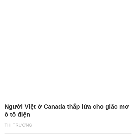
Người Việt ở Canada thắp lửa cho giấc mơ
ô tô điện
THỊ TRƯỜNG