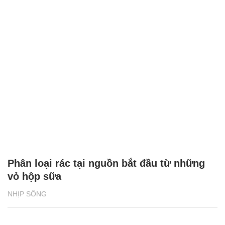
Phân loại rác tại nguồn bắt đầu từ những
vỏ hộp sữa
NHỊP SỐNG