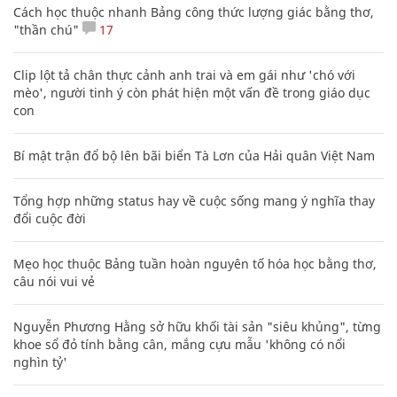
Cách học thuộc nhanh Bảng công thức lượng giác bằng thơ,
"thần chú"
17
Clip lột tả chân thực cảnh anh trai và em gái như 'chó với
mèo', người tinh ý còn phát hiện một vấn đề trong giáo dục
con
Bí mật trận đổ bộ lên bãi biển Tà Lơn của Hải quân Việt Nam
Tổng hợp những status hay về cuộc sống mang ý nghĩa thay
đổi cuộc đời
Mẹo học thuộc Bảng tuần hoàn nguyên tố hóa học bằng thơ,
câu nói vui vẻ
Nguyễn Phương Hằng sở hữu khối tài sản "siêu khủng", từng
khoe sổ đỏ tính bằng cân, mắng cựu mẫu 'không có nổi
nghìn tỷ'