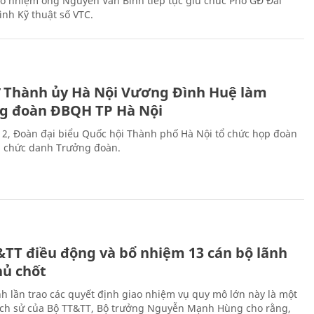
 bổ nhiệm ông Nguyễn Văn Bình tiếp tục giữ chức Phó GĐ Đài
ình Kỹ thuật số VTC.
ư Thành ủy Hà Nội Vương Đình Huệ làm
g đoàn ĐBQH TP Hà Nội
 2, Đoàn đại biểu Quốc hội Thành phố Hà Nội tổ chức họp đoàn
n chức danh Trưởng đoàn.
&TT điều động và bổ nhiệm 13 cán bộ lãnh
hủ chốt
h lần trao các quyết định giao nhiệm vụ quy mô lớn này là một
lịch sử của Bộ TT&TT, Bộ trưởng Nguyễn Mạnh Hùng cho rằng,