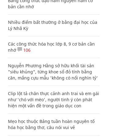
Bảng công thức đạo hàm nguyên hàm cơ
bản cần nhớ
Nhiều điểm bất thường ở bằng đại học của
Lý Nhã Kỳ
Các công thức hóa học lớp 8, 9 cơ bản cần
nhớ
106
Nguyễn Phương Hằng sở hữu khối tài sản
"siêu khủng", từng khoe sổ đỏ tính bằng
cân, mắng cựu mẫu 'không có nổi nghìn tỷ'
Clip lột tả chân thực cảnh anh trai và em gái
như 'chó với mèo', người tinh ý còn phát
hiện một vấn đề trong giáo dục con
Mẹo học thuộc Bảng tuần hoàn nguyên tố
hóa học bằng thơ, câu nói vui vẻ