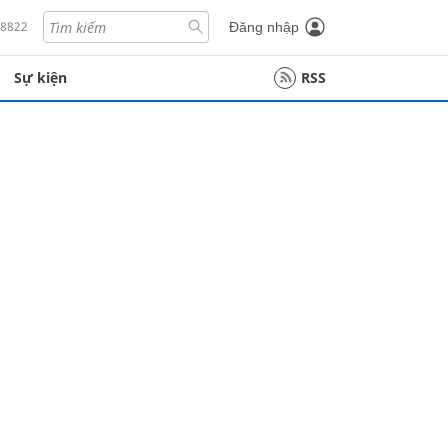
18822
Đăng nhập
Sự kiện
RSS