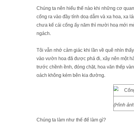
Chúng ta nên hiểu thế nào khi những cơ quan
cổng ra vào đầy tính doạ dẫm và xa hoa, xa l
chưa kể cái cổng ấy năm thì mười hoạ mới mở
ngách.
Tôi vẫn nhớ cảm giác khi lần về quê nhìn th
vào vườn hoa đã được phá đi, xây nên một hà
trước chềnh ềnh, đóng chặt, hoa văn thếp vàn
oách không kém bên kia đường.
(Hình ảnh
Chúng ta làm như thế để làm gì?