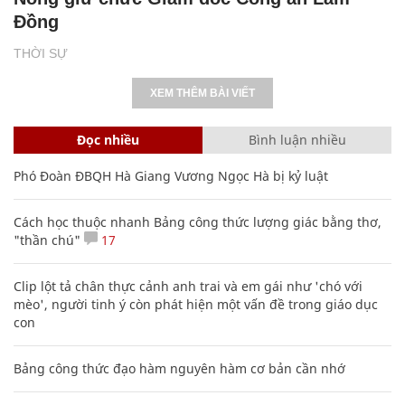
Đồng
THỜI SỰ
XEM THÊM BÀI VIẾT
Đọc nhiều
Bình luận nhiều
Phó Đoàn ĐBQH Hà Giang Vương Ngọc Hà bị kỷ luật
Cách học thuộc nhanh Bảng công thức lượng giác bằng thơ,
"thần chú"
17
Clip lột tả chân thực cảnh anh trai và em gái như 'chó với
mèo', người tinh ý còn phát hiện một vấn đề trong giáo dục
con
Bảng công thức đạo hàm nguyên hàm cơ bản cần nhớ