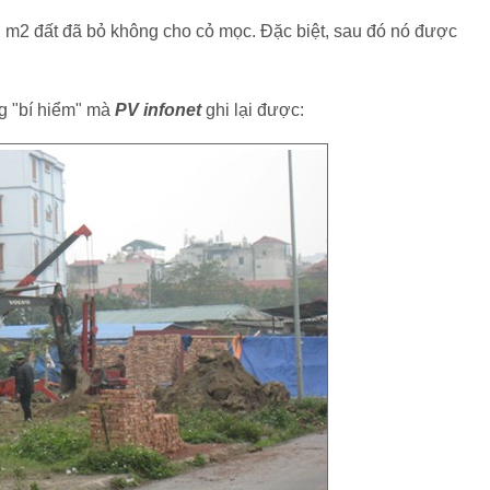
n m2 đất đã bỏ không cho cỏ mọc. Đặc biệt, sau đó nó được
ng "bí hiểm" mà
PV infonet
ghi lại được: