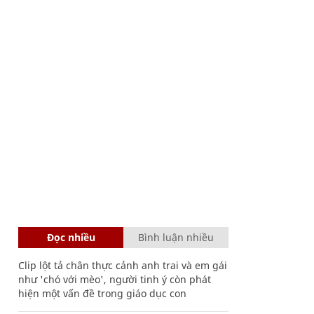
Đọc nhiều
Bình luận nhiều
Clip lột tả chân thực cảnh anh trai và em gái
như 'chó với mèo', người tinh ý còn phát
hiện một vấn đề trong giáo dục con