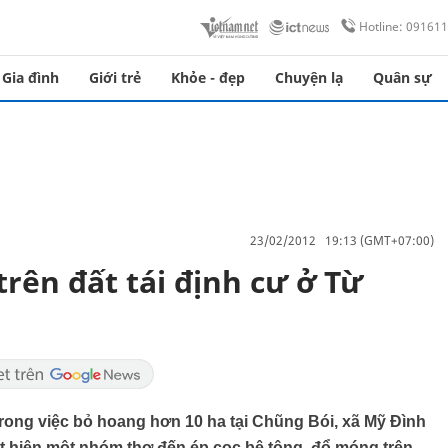
Hotline: 09161
Gia đình
Giới trẻ
Khỏe - đẹp
Chuyện lạ
Quân sự
23/02/2012 19:13 (GMT+07:00)
trên đất tái định cư ở Từ
ong việc bỏ hoang hơn 10 ha tại Chũng Bói, xã Mỹ Đình
t hiện một nhóm thợ đến ép cọc bê tông, đổ móng trên