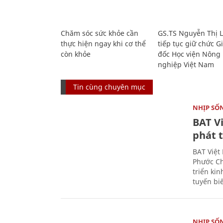
Chăm sóc sức khỏe cần
GS.TS Nguyễn Thị 
thực hiện ngay khi cơ thể
tiếp tục giữ chức 
còn khỏe
đốc Học viện Nông
nghiệp Việt Nam
Tin cùng chuyên mục
NHỊP SỐ
BAT V
phát t
BAT Việt
Phước Ch
triển ki
tuyến bi
NHỊP SỐ