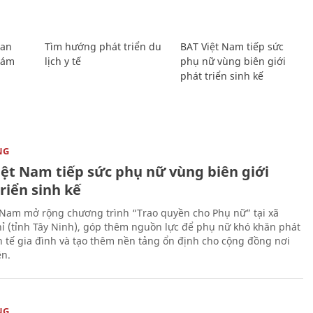
Lan
Tìm hướng phát triển du
BAT Việt Nam tiếp sức
Giám
lịch y tế
phụ nữ vùng biên giới
phát triển sinh kế
NG
iệt Nam tiếp sức phụ nữ vùng biên giới
riển sinh kế
 Nam mở rộng chương trình “Trao quyền cho Phụ nữ” tại xã
ỉ (tỉnh Tây Ninh), góp thêm nguồn lực để phụ nữ khó khăn phát
nh tế gia đình và tạo thêm nền tảng ổn định cho cộng đồng nơi
ên.
NG