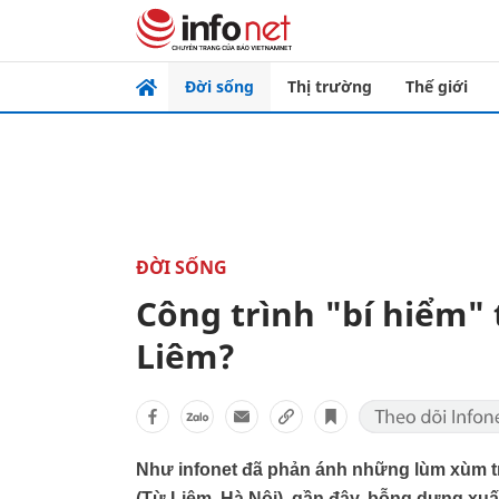
Đời sống
Thị trường
Thế giới
ĐỜI SỐNG
Công trình "bí hiểm" 
Liêm?
Như infonet đã phản ánh những lùm xùm tr
(Từ Liêm, Hà Nội), gần đây, bỗng dưng xuấ