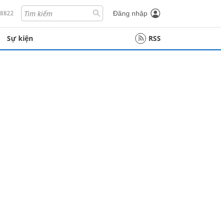
18822
Đăng nhập
Sự kiện
RSS